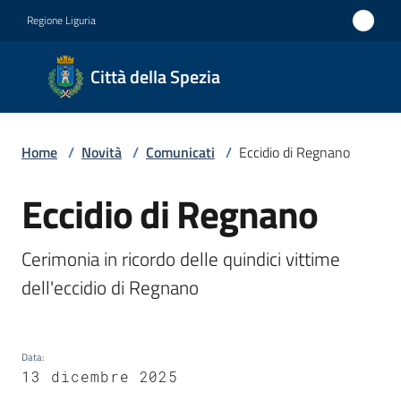
Vai al contenuto
Vai alla navigazione
Vai al footer
Regione Liguria
Città
Città della Spezia
della
Spezia
Home
/
Novità
/
Comunicati
/
Eccidio di Regnano
Medaglia
d'oro al
Eccidio di Regnano
Salta al contenuto
Merito
Civile
Cerimonia in ricordo delle quindici vittime 
Medaglia
dell'eccidio di Regnano
d'argento
al Valor
Data
:
Militare
13 dicembre 2025