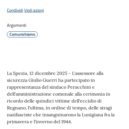
Condividi
Vedi azioni
Amministrazione
Argomenti
Comunichiamo
Novità
Menu selezionato
Servizi
Vivere
Contenuto
il
La Spezia, 12 dicembre 2025 - L'assessore alla
Comune
sicurezza Giulio Guerri ha partecipato in
rappresentanza del sindaco Peracchini e
dell'amministrazione comunale alla cerimonia in
ricordo delle quindici vittime dell'eccidio di
Regnano, l'ultima, in ordine di tempo, delle stragi
nazifasciste che insanguinarono la Lunigiana fra la
C
primavera e l'inverno del 1944.
e