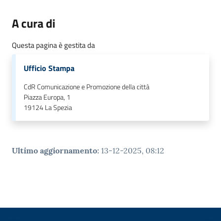
r
t
A cura di
i
f
Questa pagina è gestita da
i
c
Ufficio Stampa
a
t
CdR Comunicazione e Promozione della città
i
Piazza Europa, 1
19124
La Spezia
A
n
a
g
Ultimo aggiornamento
:
13-12-2025, 08:12
r
a
f
i
c
i