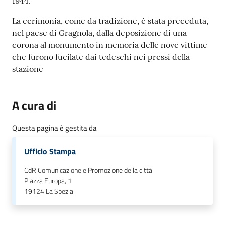
1944.
r
t
La cerimonia, come da tradizione, è stata preceduta,
i
nel paese di Gragnola, dalla deposizione di una
f
corona al monumento in memoria delle nove vittime
i
che furono fucilate dai tedeschi nei pressi della
c
stazione
a
t
i
A cura di
A
n
Questa pagina è gestita da
a
g
Ufficio Stampa
r
a
CdR Comunicazione e Promozione della città
Piazza Europa, 1
f
19124
La Spezia
i
c
i