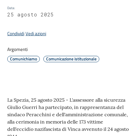
Data
:
25 agosto 2025
Amministrazione
Condividi
Vedi azioni
Novità
Menu selezionato
Argomenti
Servizi
Comunichiamo
Comunicazione istituzionale
Vivere
il
Comune
Contenuto
La Spezia, 25 agosto 2025 - L'assessore alla sicurezza
Giulio Guerri ha partecipato, in rappresentanza del
sindaco Peracchini e dell'amministrazione comunale,
alla cerimonia in memoria delle 173 vittime
C
dell'eccidio nazifascista di Vinca avvenuto il 24 agosto
e