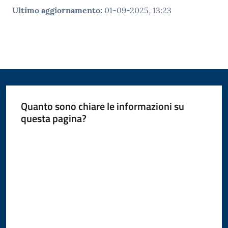
o
Ultimo aggiornamento
:
01-09-2025, 13:23
n
l
i
n
e
A
N
P
Quanto sono chiare le informazioni su
R
questa pagina?
Valuta da 1 a 5 stelle
Tutti
gli
argomenti...
Seguici
su