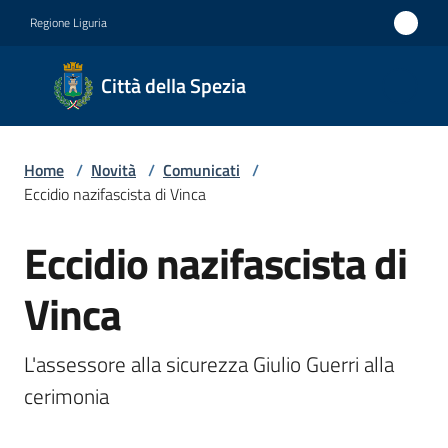
Vai al contenuto
Vai alla navigazione
Vai al footer
Regione Liguria
Città
Città della Spezia
della
Spezia
Home
/
Novità
/
Comunicati
/
Medaglia
Eccidio nazifascista di Vinca
d'oro al
Eccidio nazifascista di
Merito
Salta al contenuto
Civile
Vinca
Medaglia
d'argento
L'assessore alla sicurezza Giulio Guerri alla 
al Valor
cerimonia
Militare