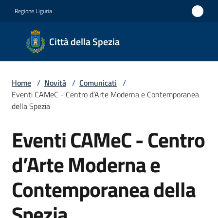
Vai al contenuto
Vai alla navigazione
Vai al footer
Regione Liguria
Città
Città della Spezia
della
Spezia
Home
/
Novità
/
Comunicati
/
Medaglia
Eventi CAMeC - Centro d’Arte Moderna e Contemporanea
d'oro al
della Spezia
Merito
Eventi CAMeC - Centro
Salta al contenuto
Civile
Medaglia
d’Arte Moderna e
d'argento
Contemporanea della
al Valor
Militare
Spezia