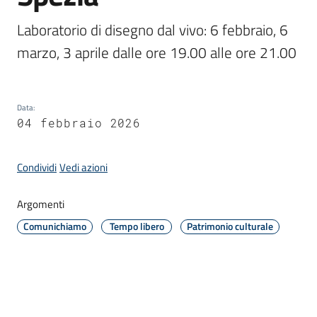
Laboratorio di disegno dal vivo: 6 febbraio, 6 
Amministrazione
marzo, 3 aprile dalle ore 19.00 alle ore 21.00 
Novità
Menu selezionato
Data
:
Servizi
04 febbraio 2026
Vivere
Condividi
Vedi azioni
il
Comune
Argomenti
Comunichiamo
Tempo libero
Patrimonio culturale
C
e