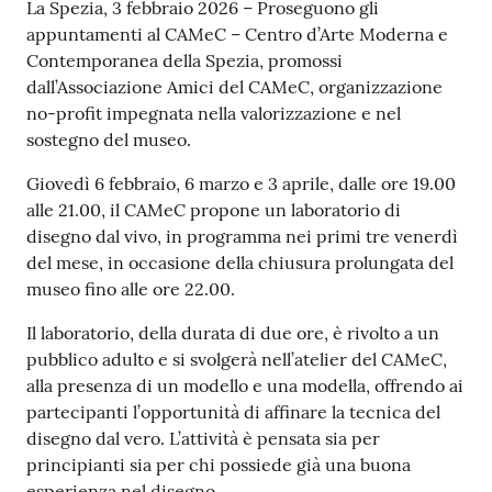
Contenuto
r
La Spezia, 3 febbraio 2026 – Proseguono gli
t
appuntamenti al CAMeC – Centro d’Arte Moderna e
i
Contemporanea della Spezia, promossi
f
dall’Associazione Amici del CAMeC, organizzazione
i
no-profit impegnata nella valorizzazione e nel
c
sostegno del museo.
a
Giovedì 6 febbraio, 6 marzo e 3 aprile, dalle ore 19.00
t
alle 21.00, il CAMeC propone un laboratorio di
i
disegno dal vivo, in programma nei primi tre venerdì
A
del mese, in occasione della chiusura prolungata del
n
museo fino alle ore 22.00.
a
g
Il laboratorio, della durata di due ore, è rivolto a un
r
pubblico adulto e si svolgerà nell’atelier del CAMeC,
a
alla presenza di un modello e una modella, offrendo ai
f
partecipanti l’opportunità di affinare la tecnica del
i
disegno dal vero. L’attività è pensata sia per
c
principianti sia per chi possiede già una buona
i
esperienza nel disegno.