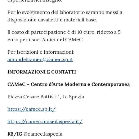
o
n
Per lo svolgimento del laboratorio saranno messi a
l
disposizione cavalletti e materiali base.
i
Il costo di partecipazione è di 10 euro, ridotto a 5
n
euro per i soci Amici del CAMeC.
e
A
Per iscrizioni e informazioni:
N
amicidelcamec@camec.sp.it
P
R
INFORMAZIONI E CONTATTI
CAMeC – Centro d’Arte Moderna e Contemporanea
Tutti
gli
Piazza Cesare Battisti 1, La Spezia
argomenti...
https://camec.sp.it/
https://camec.museilaspezia.it/
Seguici
FB/IG
@camec.laspezia
su