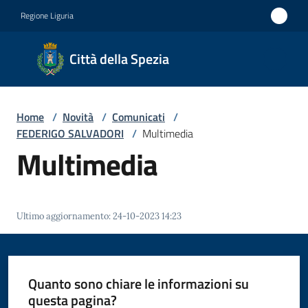
Vai al contenuto
Vai alla navigazione
Vai al footer
Regione Liguria
Città
Città della Spezia
della
Spezia
Home
/
Novità
/
Comunicati
/
Medaglia
FEDERIGO SALVADORI
/
Multimedia
d'oro al
Multimedia
Merito
Civile
Medaglia
Ultimo aggiornamento
:
24-10-2023 14:23
d'argento
al Valor
Militare
Quanto sono chiare le informazioni su
questa pagina?