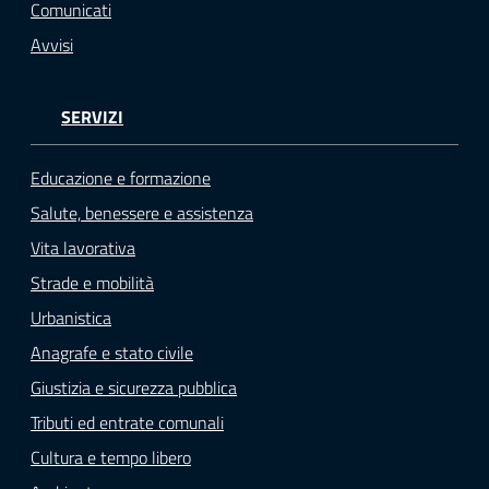
Comunicati
o
n
Avvisi
l
i
SERVIZI
n
e
A
Educazione e formazione
N
Salute, benessere e assistenza
P
Vita lavorativa
R
Strade e mobilità
Tutti
Urbanistica
gli
Anagrafe e stato civile
argomenti...
Giustizia e sicurezza pubblica
Tributi ed entrate comunali
Cultura e tempo libero
Seguici
su