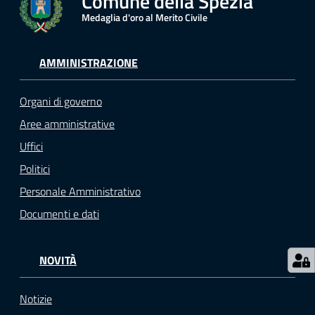
Comune della Spezia
r
Medaglia d'oro al Merito Civile
t
i
f
AMMINISTRAZIONE
i
c
Organi di governo
a
t
Aree amministrative
i
Uffici
A
Politici
n
a
Personale Amministrativo
g
Documenti e dati
r
a
f
NOVITÀ
i
c
Notizie
i