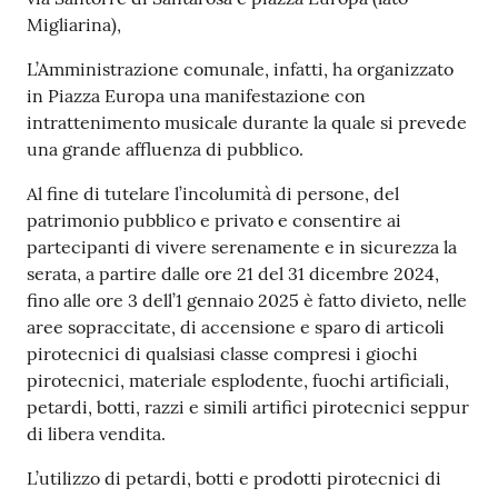
r
Migliarina),
t
i
L’Amministrazione comunale, infatti, ha organizzato
f
in Piazza Europa una manifestazione con
i
intrattenimento musicale durante la quale si prevede
c
una grande affluenza di pubblico.
a
t
Al fine di tutelare l’incolumità di persone, del
i
patrimonio pubblico e privato e consentire ai
A
partecipanti di vivere serenamente e in sicurezza la
n
serata, a partire dalle ore 21 del 31 dicembre 2024,
a
fino alle ore 3 dell’1 gennaio 2025 è fatto divieto, nelle
g
aree sopraccitate, di accensione e sparo di articoli
r
pirotecnici di qualsiasi classe compresi i giochi
a
pirotecnici, materiale esplodente, fuochi artificiali,
f
petardi, botti, razzi e simili artifici pirotecnici seppur
i
di libera vendita.
c
L’utilizzo di petardi, botti e prodotti pirotecnici di
i