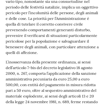
vario tipo, nonostante sia una consuetudine nel
o
periodo delle festività natalizie, implica un oggettivo
n
pericolo per l’incolumità delle persone, degli animali
l
e delle cose. La priorità per l’Amministrazione è
i
quella di tutelare il corretto convivere civile
n
prevenendo comportamenti generanti disturbo,
e
prevenire il verificarsi di situazioni particolarmente
A
pericolose per la popolazione e salvaguardare il
N
benessere degli animali, con particolare attenzione a
P
quelli di affezione.
R
L’inosservanza della presente ordinanza, ai sensi
Tutti
dell’articolo 7-bis del decreto legislativo 18 agosto
gli
2000, n. 267, comporta l’applicazione della sanzione
argomenti...
amministrativa pecuniaria da euro 25,00 a euro
500,00, con entità del pagamento in misura ridotta
pari a 50 euro, oltre al sequestro amministrativo del
materiale esplodente, ai sensi degli articoli 13 e 20
Seguici
della legge 24 novembre 1981, n. 689, ferme restando
su