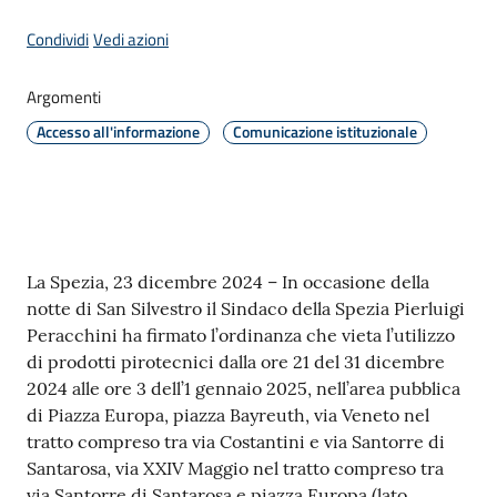
Condividi
Vedi azioni
Amministrazione
Argomenti
Accesso all'informazione
Comunicazione istituzionale
Novità
Menu selezionato
Servizi
Vivere
Contenuto
il
La Spezia, 23 dicembre 2024 – In occasione della
Comune
notte di San Silvestro il Sindaco della Spezia Pierluigi
Peracchini ha firmato l’ordinanza che vieta l’utilizzo
di prodotti pirotecnici dalla ore 21 del 31 dicembre
2024 alle ore 3 dell’1 gennaio 2025, nell’area pubblica
di Piazza Europa, piazza Bayreuth, via Veneto nel
tratto compreso tra via Costantini e via Santorre di
C
Santarosa, via XXIV Maggio nel tratto compreso tra
e
via Santorre di Santarosa e piazza Europa (lato