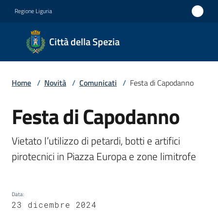
Vai al contenuto
Vai alla navigazione
Vai al footer
Regione Liguria
Città
Città della Spezia
della
Spezia
Home
/
Novità
/
Comunicati
/
Festa di Capodanno
Medaglia
d'oro al
Festa di Capodanno
Salta al contenuto
Merito
Civile
Vietato l’utilizzo di petardi, botti e artifici 
Medaglia
pirotecnici in Piazza Europa e zone limitrofe
d'argento
al Valor
Data
:
Militare
23 dicembre 2024