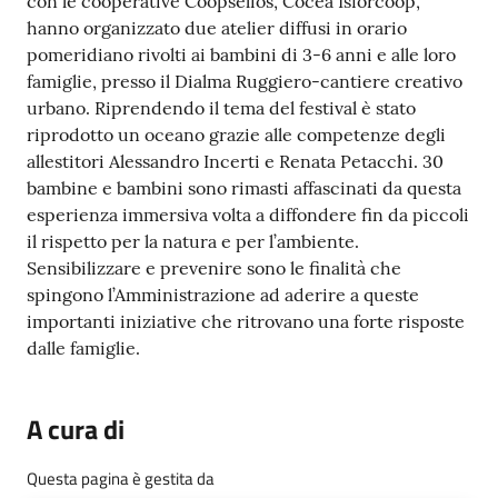
con le cooperative Coopselios, Cocea Isforcoop,
r
hanno organizzato due atelier diffusi in orario
t
pomeridiano rivolti ai bambini di 3-6 anni e alle loro
i
famiglie, presso il Dialma Ruggiero-cantiere creativo
f
urbano. Riprendendo il tema del festival è stato
i
riprodotto un oceano grazie alle competenze degli
c
allestitori Alessandro Incerti e Renata Petacchi. 30
a
bambine e bambini sono rimasti affascinati da questa
t
esperienza immersiva volta a diffondere fin da piccoli
i
il rispetto per la natura e per l’ambiente.
A
Sensibilizzare e prevenire sono le finalità che
n
spingono l’Amministrazione ad aderire a queste
a
importanti iniziative che ritrovano una forte risposte
g
dalle famiglie.
r
a
f
A cura di
i
c
Questa pagina è gestita da
i