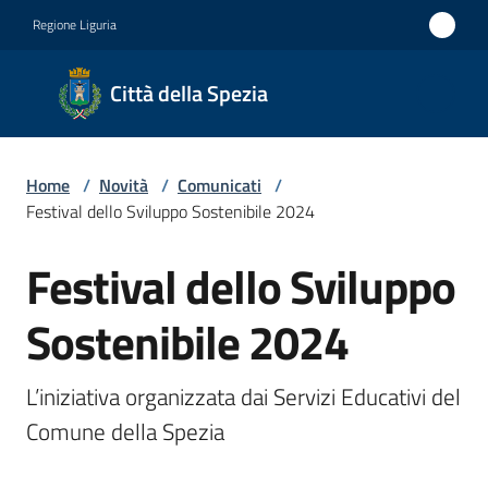
Vai al contenuto
Vai alla navigazione
Vai al footer
Regione Liguria
Città
Città della Spezia
della
Spezia
Home
/
Novità
/
Comunicati
/
Medaglia
Festival dello Sviluppo Sostenibile 2024
d'oro al
Festival dello Sviluppo
Merito
Salta al contenuto
Civile
Sostenibile 2024
Medaglia
d'argento
L’iniziativa organizzata dai Servizi Educativi del 
al Valor
Comune della Spezia
Militare