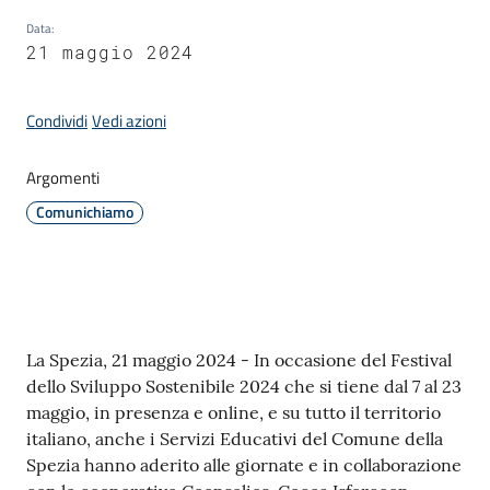
Data
:
21 maggio 2024
Amministrazione
Condividi
Vedi azioni
Novità
Menu selezionato
Argomenti
Servizi
Comunichiamo
Vivere
il
Comune
Contenuto
La Spezia, 21 maggio 2024 - In occasione del Festival
dello Sviluppo Sostenibile 2024 che si tiene dal 7 al 23
maggio, in presenza e online, e su tutto il territorio
italiano, anche i Servizi Educativi del Comune della
C
Spezia hanno aderito alle giornate e in collaborazione
e