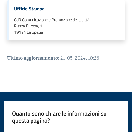
o
Ufficio Stampa
n
l
CdR Comunicazione e Promozione della città
i
Piazza Europa, 1
n
19124
La Spezia
e
A
N
Ultimo aggiornamento
:
21-05-2024, 10:29
P
R
Tutti
gli
argomenti...
Quanto sono chiare le informazioni su
questa pagina?
Seguici
Valuta da 1 a 5 stelle
su