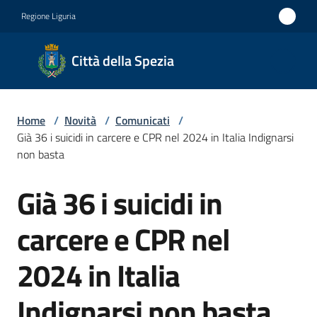
Vai al contenuto
Vai alla navigazione
Vai al footer
Regione Liguria
Città
Città della Spezia
della
Spezia
Home
/
Novità
/
Comunicati
/
Medaglia
Già 36 i suicidi in carcere e CPR nel 2024 in Italia Indignarsi
d'oro al
non basta
Merito
Già 36 i suicidi in
Salta al contenuto
Civile
Medaglia
carcere e CPR nel
d'argento
2024 in Italia
al Valor
Militare
Indignarsi non basta