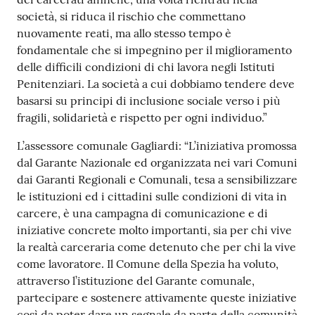
o
società, si riduca il rischio che commettano
n
nuovamente reati, ma allo stesso tempo è
l
fondamentale che si impegnino per il miglioramento
i
delle difficili condizioni di chi lavora negli Istituti
n
Penitenziari. La società a cui dobbiamo tendere deve
e
basarsi su principi di inclusione sociale verso i più
A
fragili, solidarietà e rispetto per ogni individuo.”
N
P
L’assessore comunale Gagliardi: “L’iniziativa promossa
R
dal Garante Nazionale ed organizzata nei vari Comuni
dai Garanti Regionali e Comunali, tesa a sensibilizzare
le istituzioni ed i cittadini sulle condizioni di vita in
Tutti
carcere, è una campagna di comunicazione e di
gli
iniziative concrete molto importanti, sia per chi vive
argomenti...
la realtà carceraria come detenuto che per chi la vive
come lavoratore. Il Comune della Spezia ha voluto,
attraverso l’istituzione del Garante comunale,
Seguici
partecipare e sostenere attivamente queste iniziative
su
così da poter dare un segnale da parte della comunità