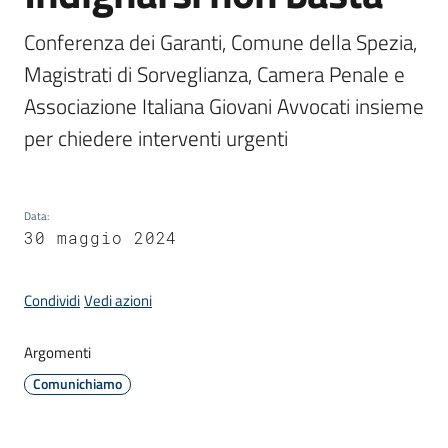
Conferenza dei Garanti, Comune della Spezia, 
Amministrazione
Magistrati di Sorveglianza, Camera Penale e 
Associazione Italiana Giovani Avvocati insieme 
Novità
Menu selezionato
Servizi
Data
:
Vivere
30 maggio 2024
il
Comune
Condividi
Vedi azioni
Argomenti
Comunichiamo
C
e