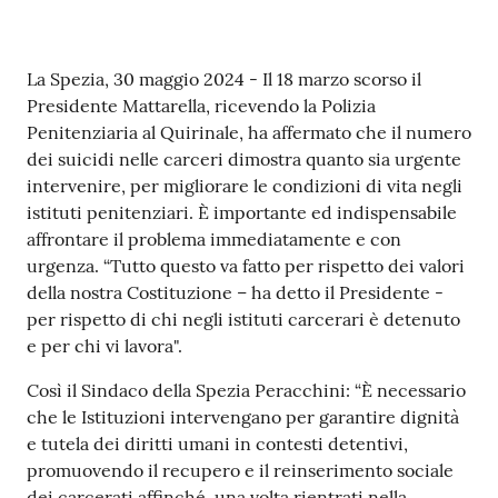
r
t
i
Contenuto
La Spezia, 30 maggio 2024 - Il 18 marzo scorso il
f
Presidente Mattarella, ricevendo la Polizia
i
Penitenziaria al Quirinale, ha affermato che il numero
c
dei suicidi nelle carceri dimostra quanto sia urgente
a
intervenire, per migliorare le condizioni di vita negli
t
istituti penitenziari. È importante ed indispensabile
i
affrontare il problema immediatamente e con
A
urgenza. “Tutto questo va fatto per rispetto dei valori
n
della nostra Costituzione – ha detto il Presidente -
a
per rispetto di chi negli istituti carcerari è detenuto
g
e per chi vi lavora".
r
a
Così il Sindaco della Spezia Peracchini: “È necessario
f
che le Istituzioni intervengano per garantire dignità
i
e tutela dei diritti umani in contesti detentivi,
c
promuovendo il recupero e il reinserimento sociale
i
dei carcerati affinché, una volta rientrati nella