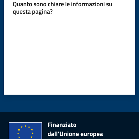
Quanto sono chiare le informazioni su
questa pagina?
Amministrazione
Valuta da 1 a 5 stelle
Novità
Menu selezionato
Servizi
Vivere
il
Comune
C
e