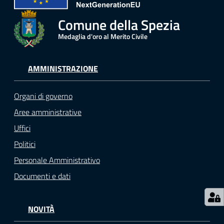
r
t
Comune della Spezia
i
Medaglia d'oro al Merito Civile
f
i
c
AMMINISTRAZIONE
a
t
Organi di governo
i
A
Aree amministrative
n
Uffici
a
Politici
g
r
Personale Amministrativo
a
Documenti e dati
f
i
c
NOVITÀ
i