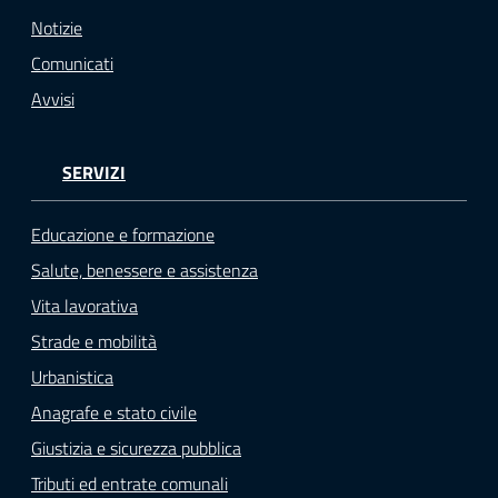
o
Notizie
n
Comunicati
l
i
Avvisi
n
e
SERVIZI
A
N
P
Educazione e formazione
R
Salute, benessere e assistenza
Vita lavorativa
Tutti
Strade e mobilità
gli
argomenti...
Urbanistica
Anagrafe e stato civile
Giustizia e sicurezza pubblica
Seguici
Tributi ed entrate comunali
su