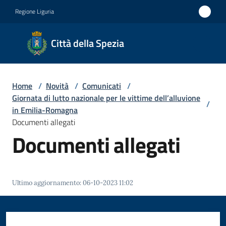
Vai al contenuto
Vai alla navigazione
Vai al footer
Regione Liguria
Città
Città della Spezia
della
Spezia
Home
/
Novità
/
Comunicati
/
Medaglia
Giornata di lutto nazionale per le vittime dell’alluvione
/
d'oro al
in Emilia-Romagna
Documenti allegati
Merito
Documenti allegati
Civile
Medaglia
d'argento
Ultimo aggiornamento
:
06-10-2023 11:02
al Valor
Militare