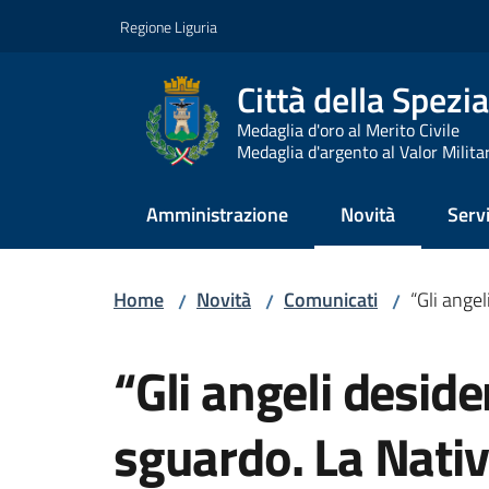
Vai al contenuto
Vai alla navigazione
Vai al footer
Regione Liguria
Città della Spezia
Medaglia d'oro al Merito Civile
Medaglia d'argento al Valor Milita
Amministrazione
Novità
Servi
Menu selezionato
Home
Novità
Comunicati
“Gli angel
/
/
/
Salta al contenuto
“Gli angeli deside
sguardo. La Nativ