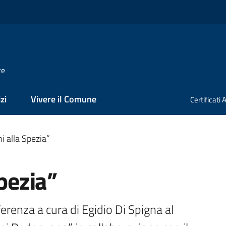
re
zi
Vivere il Comune
Certificati
ni alla Spezia”
Spezia”
renza a cura di Egidio Di Spigna al 