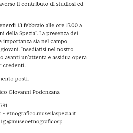
raverso il contributo di studiosi ed
erdì 13 febbraio alle ore 17.00 a
ani della Spezia”. La presenza dei
te importanza sia nel campo
giovani. Insediatisi nel nostro
o avanti un’attenta e assidua opera
r credenti.
mento posti.
fico Giovanni Podenzana
7781
- etnografico.museilaspezia.it
 Ig @museoetnograficosp