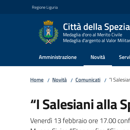
Vai al contenuto
Vai alla navigazione
Vai al footer
Regione Liguria
Città della Spezia
Medaglia d'oro al Merito Civile
Medaglia d'argento al Valor Milita
Amministrazione
Novità
Servi
Menu selezionato
Home
Novità
Comunicati
“I Salesia
/
/
/
Salta al contenuto
“I Salesiani alla 
Venerdì 13 febbraio ore 17.00 confe