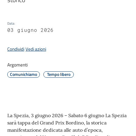
Amministrazione
Data
:
03 giugno 2026
Novità
Menu selezionato
Condividi
Vedi azioni
Servizi
Argomenti
Vivere
Comunichiamo
Tempo libero
il
Comune
Contenuto
La Spezia, 3 giugno 2026 – Sabato 6 giugno La Spezia
C
sarà tappa del Grand Prix Bordino, la storica
e
manifestazione dedicata alle auto d’epoca,