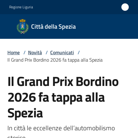
Vai al contenuto
Vai alla navigazione
Vai al footer
Regione Liguria
Città
Città della Spezia
della
Spezia
Home
/
Novità
/
Comunicati
/
Medaglia
Il Grand Prix Bordino 2026 fa tappa alla Spezia
d'oro al
Il Grand Prix Bordino
Merito
Salta al contenuto
Civile
2026 fa tappa alla
Medaglia
Spezia
d'argento
al Valor
Militare
In città le eccellenze dell’automobilismo 
storico