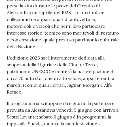
o
perse la vita durante le prove del Circuito di
n
Alessandria nell'aprile del 1928. Il club riunisce
l
collezionisti e appassionati di autovetture,
i
motoveicoli e veicoli che per il loro particolare
n
interesse storico-tecnico sono meritevoli di restauro
e
e conservazione, quale prezioso patrimonio culturale
A
della Nazione.
N
P
L’edizione 2026 sarà interamente dedicata alla
R
scoperta della Liguria e delle Cinque Terre,
patrimonio UNESCO e conterà la partecipazione di
circa 70 auto storiche di alto valore, appartenenti a
Tutti
marchi iconici quali Ferrari, Jaguar, Morgan e Alfa
gli
Romeo.
argomenti...
Il programma si sviluppa su tre giorni: la partenza è
prevista da Alessandria venerdì 5 giugno con arrivo a
Sestri Levante; sabato 6 giugno è in programma la
Seguici
tappa alla Spezia, mentre la manifestazione si
su