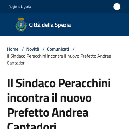
Vai al contenuto
Vai alla navigazione
Vai al footer
Regione Liguria
Città
Città della Spezia
della
Spezia
Home
/
Novità
/
Comunicati
/
Medaglia
Il Sindaco Peracchini incontra il nuovo Prefetto Andrea
d'oro al
Cantadori
Merito
Il Sindaco Peracchini
Salta al contenuto
Civile
Medaglia
incontra il nuovo
d'argento
Prefetto Andrea
al Valor
Militare
Cantadori