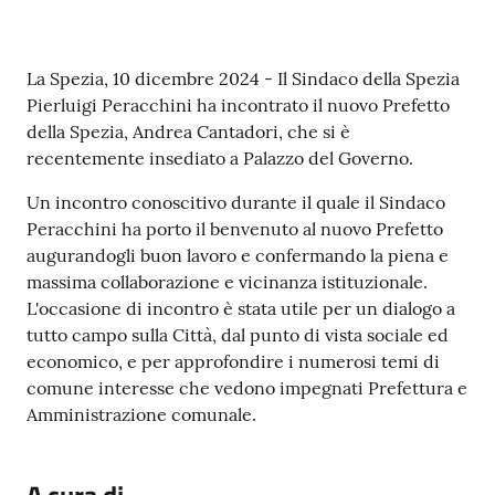
r
t
i
Contenuto
La Spezia, 10 dicembre 2024 - Il Sindaco della Spezia
f
Pierluigi Peracchini ha incontrato il nuovo Prefetto
i
della Spezia, Andrea Cantadori, che si è
c
recentemente insediato a Palazzo del Governo.
a
t
Un incontro conoscitivo durante il quale il Sindaco
i
Peracchini ha porto il benvenuto al nuovo Prefetto
A
augurandogli buon lavoro e confermando la piena e
n
massima collaborazione e vicinanza istituzionale.
a
L'occasione di incontro è stata utile per un dialogo a
g
tutto campo sulla Città, dal punto di vista sociale ed
r
economico, e per approfondire i numerosi temi di
a
comune interesse che vedono impegnati Prefettura e
f
Amministrazione comunale.
i
c
i