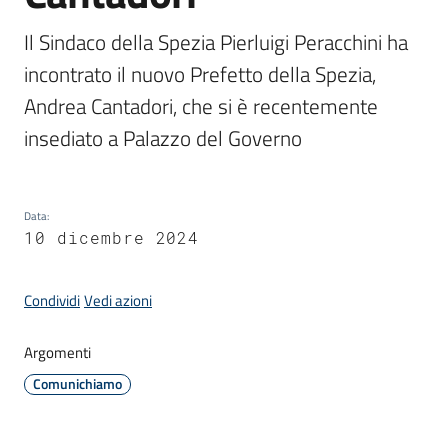
Il Sindaco della Spezia Pierluigi Peracchini ha 
Amministrazione
incontrato il nuovo Prefetto della Spezia, 
Andrea Cantadori, che si è recentemente 
Novità
insediato a Palazzo del Governo
Menu selezionato
Servizi
Data
:
Vivere
10 dicembre 2024
il
Comune
Condividi
Vedi azioni
Argomenti
Comunichiamo
C
e