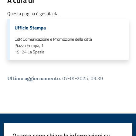
A cura di
o
n
Questa pagina è gestita da
l
i
Ufficio Stampa
n
CdR Comunicazione e Promozione della città
e
Piazza Europa, 1
A
19124
La Spezia
N
P
R
Ultimo aggiornamento
:
07-01-2025, 09:39
Tutti
gli
argomenti...
Seguici
Quanto sono chiare le informazioni su
su