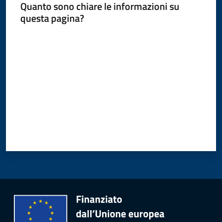
Quanto sono chiare le informazioni su
questa pagina?
Amministrazione
Valuta da 1 a 5 stelle
Novità
Menu selezionato
Servizi
Vivere
il
Comune
C
e