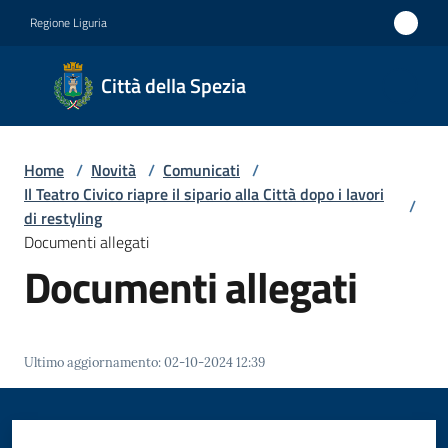
Vai al contenuto
Vai alla navigazione
Vai al footer
Regione Liguria
Città
Città della Spezia
della
Spezia
Home
/
Novità
/
Comunicati
/
Medaglia
Il Teatro Civico riapre il sipario alla Città dopo i lavori
/
d'oro al
di restyling
Documenti allegati
Merito
Documenti allegati
Civile
Medaglia
d'argento
Ultimo aggiornamento
:
02-10-2024 12:39
al Valor
Militare