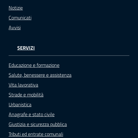
o
Notizie
n
Comunicati
l
i
Avvisi
n
e
SERVIZI
A
N
P
Educazione e formazione
R
Salute, benessere e assistenza
Vita lavorativa
Tutti
Strade e mobilità
gli
argomenti...
Urbanistica
Anagrafe e stato civile
Giustizia e sicurezza pubblica
Seguici
Tributi ed entrate comunali
su