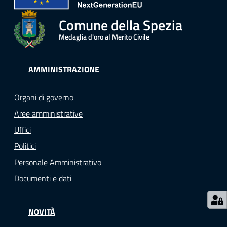
r
t
Comune della Spezia
i
Medaglia d'oro al Merito Civile
f
i
c
AMMINISTRAZIONE
a
t
Organi di governo
i
A
Aree amministrative
n
Uffici
a
Politici
g
r
Personale Amministrativo
a
Documenti e dati
f
i
c
NOVITÀ
i