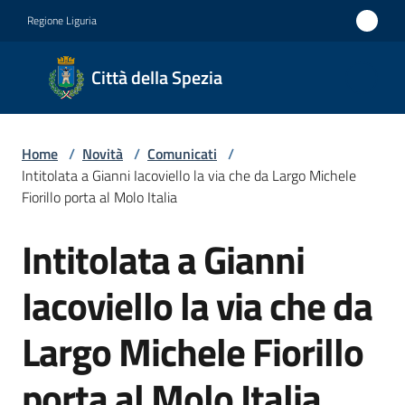
Vai al contenuto
Vai alla navigazione
Vai al footer
Regione Liguria
Città
Città della Spezia
della
Spezia
Home
/
Novità
/
Comunicati
/
Medaglia
Intitolata a Gianni Iacoviello la via che da Largo Michele
d'oro al
Fiorillo porta al Molo Italia
Merito
Intitolata a Gianni
Salta al contenuto
Civile
Medaglia
Iacoviello la via che da
d'argento
Largo Michele Fiorillo
al Valor
Militare
porta al Molo Italia