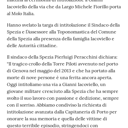
r
Iacoviello della via che da Largo Michele Fiorillo porta
t
al Molo Italia.
i
f
Hanno svelato la targa di intitolazione il Sindaco della
i
Spezia e l’Assessore alla Toponomastica del Comune
c
della Spezia alla presenza della famiglia Iacoviello e
a
delle Autorità cittadine.
t
i
Il sindaco della Spezia Pierluigi Peracchini dichiara:
A
“Il tragico crollo della Torre Piloti avvenuto nel porto
n
di Genova nel maggio del 2013 e che ha portato alla
a
morte di nove persone è una ferita ancora aperta.
g
Oggi intitoliamo una via a Gianni Iacoviello, un
r
giovane militare cresciuto alla Spezia che ha sempre
a
svolto il suo lavoro con passione e dedizione, sempre
f
con il sorriso. Abbiamo condiviso la richiesta di
i
intitolazione avanzata dalla Capitaneria di Porto per
c
onorare la sua memoria e quella delle vittime di
i
questo terribile episodio, stringendoci con