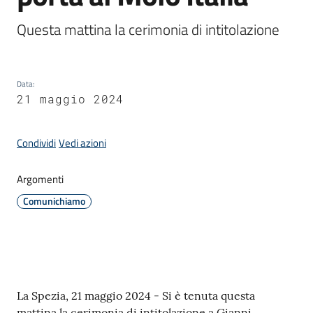
Questa mattina la cerimonia di intitolazione 
Amministrazione
Novità
Data
:
21 maggio 2024
Menu selezionato
Servizi
Condividi
Vedi azioni
Vivere
il
Argomenti
Comune
Comunichiamo
C
Contenuto
La Spezia, 21 maggio 2024 - Si è tenuta questa
e
mattina la cerimonia di intitolazione a Gianni