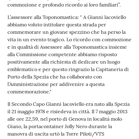
o
commozione e profondo ricordo ai loro familiari”.
n
L’assessore alla Toponomastica: " A Gianni Iacoviello
l
abbiamo voluto intitolare questa strada per
i
commemorare un giovane spezzino che ha perso la
n
vita in un evento tragico. Lo ricordo con commozione
e
e in qualità di Assessore alla Toponomastica insieme
A
alla Commissione competente abbiamo risposto
N
positivamente alla richiesta di dedicare un luogo
P
emblematico e per questo ringrazio la Capitaneria di
R
Porto della Spezia che ha collaborato con
l’Amministrazione per addivenire a questa
Tutti
commemorazione."
gli
argomenti...
Il Secondo Capo Gianni Iacoviello era nato alla Spezia
il 21 maggio 1978 e risiedeva in città. Il 7 maggio 2013
alle ore 22,59, nel porto di Genova in località molo
Giano, la portacontainer Jolly Nero durante la
Seguici
manovra di uscita urtò la Torre Piloti/VTS
su