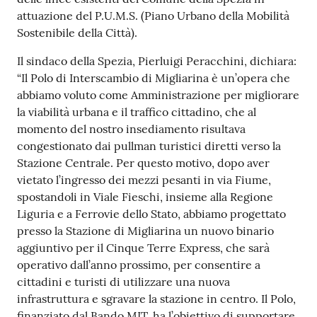
r
attuazione del P.U.M.S. (Piano Urbano della Mobilità
t
Sostenibile della Città).
i
f
Il sindaco della Spezia, Pierluigi Peracchini, dichiara:
i
“Il Polo di Interscambio di Migliarina è un’opera che
c
abbiamo voluto come Amministrazione per migliorare
a
la viabilità urbana e il traffico cittadino, che al
t
momento del nostro insediamento risultava
i
congestionato dai pullman turistici diretti verso la
A
Stazione Centrale. Per questo motivo, dopo aver
n
vietato l’ingresso dei mezzi pesanti in via Fiume,
a
spostandoli in Viale Fieschi, insieme alla Regione
g
Liguria e a Ferrovie dello Stato, abbiamo progettato
r
presso la Stazione di Migliarina un nuovo binario
a
aggiuntivo per il Cinque Terre Express, che sarà
f
operativo dall’anno prossimo, per consentire a
i
cittadini e turisti di utilizzare una nuova
c
infrastruttura e sgravare la stazione in centro. Il Polo,
i
finanziato dal Bando MIT, ha l’obiettivo di supportare