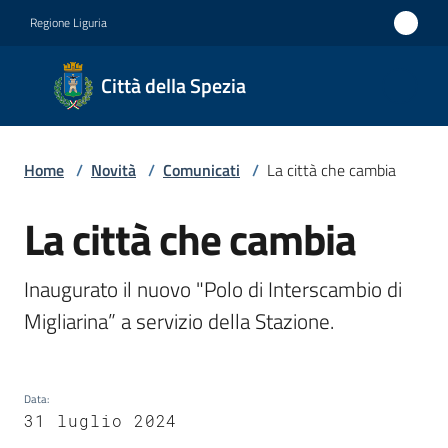
Vai al contenuto
Vai alla navigazione
Vai al footer
Regione Liguria
Città
Città della Spezia
della
Spezia
Home
/
Novità
/
Comunicati
/
La città che cambia
Medaglia
d'oro al
La città che cambia
Salta al contenuto
Merito
Civile
Inaugurato il nuovo "Polo di Interscambio di 
Medaglia
Migliarina” a servizio della Stazione.
d'argento
al Valor
Data
:
Militare
31 luglio 2024