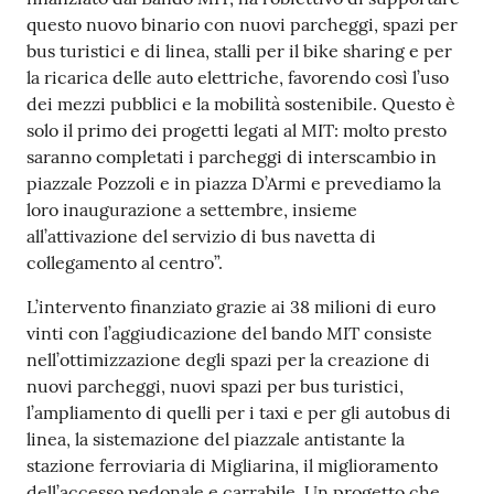
o
questo nuovo binario con nuovi parcheggi, spazi per
n
bus turistici e di linea, stalli per il bike sharing e per
l
la ricarica delle auto elettriche, favorendo così l’uso
i
dei mezzi pubblici e la mobilità sostenibile. Questo è
n
solo il primo dei progetti legati al MIT: molto presto
e
saranno completati i parcheggi di interscambio in
A
piazzale Pozzoli e in piazza D’Armi e prevediamo la
N
loro inaugurazione a settembre, insieme
P
all’attivazione del servizio di bus navetta di
R
collegamento al centro”.
L’intervento finanziato grazie ai 38 milioni di euro
Tutti
vinti con l’aggiudicazione del bando MIT consiste
gli
nell’ottimizzazione degli spazi per la creazione di
argomenti...
nuovi parcheggi, nuovi spazi per bus turistici,
l’ampliamento di quelli per i taxi e per gli autobus di
linea, la sistemazione del piazzale antistante la
Seguici
stazione ferroviaria di Migliarina, il miglioramento
su
dell’accesso pedonale e carrabile. Un progetto che