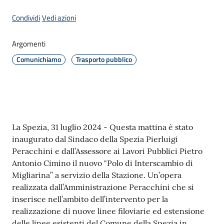
Condividi
Vedi azioni
Amministrazione
Argomenti
Comunichiamo
Trasporto pubblico
Novità
Menu selezionato
Servizi
Vivere
Contenuto
il
La Spezia, 31 luglio 2024 - Questa mattina è stato
Comune
inaugurato dal Sindaco della Spezia Pierluigi
Peracchini e dall’Assessore ai Lavori Pubblici Pietro
Antonio Cimino il nuovo "Polo di Interscambio di
Migliarina” a servizio della Stazione. Un’opera
realizzata dall’Amministrazione Peracchini che si
inserisce nell’ambito dell’intervento per la
C
realizzazione di nuove linee filoviarie ed estensione
e
delle linee esistenti del Comune della Spezia in