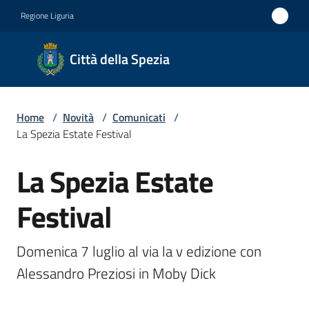
Vai al contenuto
Vai alla navigazione
Vai al footer
Regione Liguria
Città
Città della Spezia
della
Spezia
Home
/
Novità
/
Comunicati
/
Medaglia
La Spezia Estate Festival
d'oro al
La Spezia Estate
Merito
Salta al contenuto
Civile
Festival
Medaglia
d'argento
Domenica 7 luglio al via la v edizione con 
al Valor
Alessandro Preziosi in Moby Dick
Militare