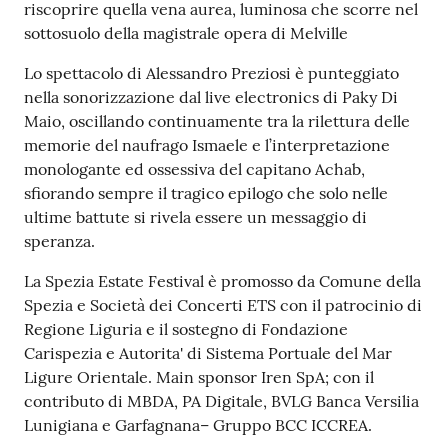
riscoprire quella vena aurea, luminosa che scorre nel
o
sottosuolo della magistrale opera di Melville
n
l
Lo spettacolo di Alessandro Preziosi è punteggiato
i
nella sonorizzazione dal live electronics di Paky Di
n
Maio, oscillando continuamente tra la rilettura delle
e
memorie del naufrago Ismaele e l’interpretazione
A
monologante ed ossessiva del capitano Achab,
N
sfiorando sempre il tragico epilogo che solo nelle
P
ultime battute si rivela essere un messaggio di
R
speranza.
La Spezia Estate Festival è promosso da Comune della
Tutti
Spezia e Società dei Concerti ETS con il patrocinio di
gli
Regione Liguria e il sostegno di Fondazione
argomenti...
Carispezia e Autorita' di Sistema Portuale del Mar
Ligure Orientale. Main sponsor Iren SpA; con il
contributo di MBDA, PA Digitale, BVLG Banca Versilia
Seguici
Lunigiana e Garfagnana– Gruppo BCC ICCREA.
su