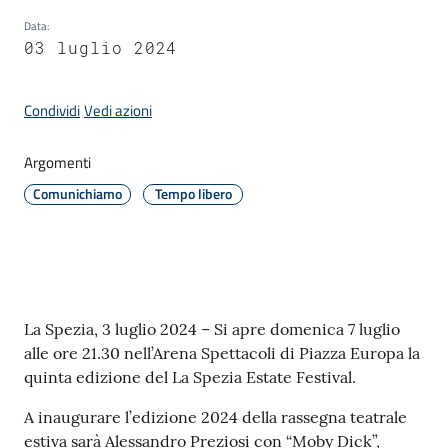
Data
:
03 luglio 2024
Amministrazione
Condividi
Vedi azioni
Novità
Menu selezionato
Argomenti
Servizi
Comunichiamo
Tempo libero
Vivere
il
Comune
Contenuto
La Spezia, 3 luglio 2024 – Si apre domenica 7 luglio
alle ore 21.30 nell’Arena Spettacoli di Piazza Europa la
quinta edizione del La Spezia Estate Festival.
C
A inaugurare l’edizione 2024 della rassegna teatrale
e
estiva sarà Alessandro Preziosi con “Moby Dick”,