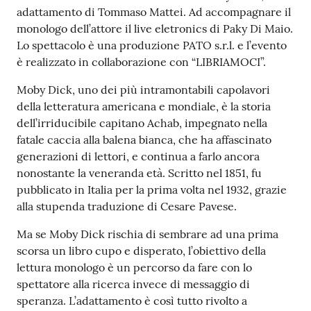
r
adattamento di Tommaso Mattei. Ad accompagnare il
t
monologo dell’attore il live eletronics di Paky Di Maio.
i
Lo spettacolo è una produzione PATO s.r.l. e l’evento
f
è realizzato in collaborazione con “LIBRIAMOCI”.
i
c
Moby Dick, uno dei più intramontabili capolavori
a
della letteratura americana e mondiale, è la storia
t
dell’irriducibile capitano Achab, impegnato nella
i
fatale caccia alla balena bianca, che ha affascinato
A
generazioni di lettori, e continua a farlo ancora
n
nonostante la veneranda età. Scritto nel 1851, fu
a
pubblicato in Italia per la prima volta nel 1932, grazie
g
alla stupenda traduzione di Cesare Pavese.
r
Ma se Moby Dick rischia di sembrare ad una prima
a
scorsa un libro cupo e disperato, l’obiettivo della
f
lettura monologo è un percorso da fare con lo
i
spettatore alla ricerca invece di messaggio di
c
speranza. L’adattamento è così tutto rivolto a
i