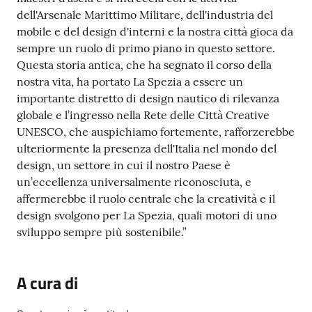
o
dell'Arsenale Marittimo Militare, dell'industria del
n
mobile e del design d'interni e la nostra città gioca da
l
sempre un ruolo di primo piano in questo settore.
i
Questa storia antica, che ha segnato il corso della
n
nostra vita, ha portato La Spezia a essere un
e
importante distretto di design nautico di rilevanza
A
globale e l’ingresso nella Rete delle Città Creative
N
UNESCO, che auspichiamo fortemente, rafforzerebbe
P
ulteriormente la presenza dell'Italia nel mondo del
R
design, un settore in cui il nostro Paese è
un’eccellenza universalmente riconosciuta, e
Tutti
affermerebbe il ruolo centrale che la creatività e il
gli
design svolgono per La Spezia, quali motori di uno
argomenti...
sviluppo sempre più sostenibile.”
A cura di
Seguici
su