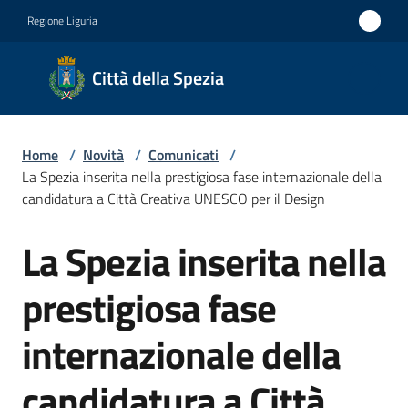
Vai al contenuto
Vai alla navigazione
Vai al footer
Regione Liguria
Città
Città della Spezia
della
Spezia
Home
/
Novità
/
Comunicati
/
Medaglia
La Spezia inserita nella prestigiosa fase internazionale della
d'oro al
candidatura a Città Creativa UNESCO per il Design
Merito
La Spezia inserita nella
Salta al contenuto
Civile
Medaglia
prestigiosa fase
d'argento
internazionale della
al Valor
Militare
candidatura a Città