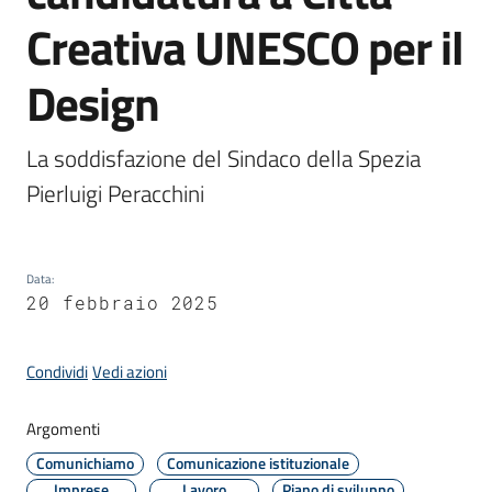
Creativa UNESCO per il
Amministrazione
Design
Novità
La soddisfazione del Sindaco della Spezia 
Menu selezionato
Pierluigi Peracchini
Servizi
Vivere
il
Data
:
Comune
20 febbraio 2025
Condividi
Vedi azioni
Argomenti
C
Comunichiamo
Comunicazione istituzionale
e
Imprese
Lavoro
Piano di sviluppo