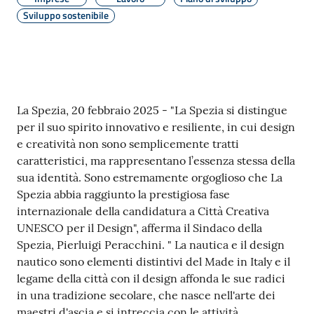
r
Sviluppo sostenibile
t
i
f
i
c
a
Contenuto
La Spezia, 20 febbraio 2025 - "La Spezia si distingue
t
per il suo spirito innovativo e resiliente, in cui design
i
e creatività non sono semplicemente tratti
A
caratteristici, ma rappresentano l’essenza stessa della
n
sua identità. Sono estremamente orgoglioso che La
a
Spezia abbia raggiunto la prestigiosa fase
g
internazionale della candidatura a Città Creativa
r
UNESCO per il Design", afferma il Sindaco della
a
Spezia, Pierluigi Peracchini. " La nautica e il design
f
nautico sono elementi distintivi del Made in Italy e il
i
legame della città con il design affonda le sue radici
c
in una tradizione secolare, che nasce nell'arte dei
i
maestri d'ascia e si intreccia con le attività