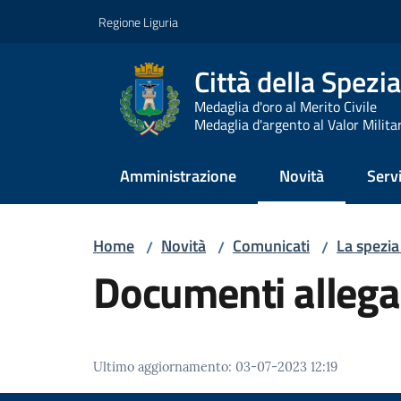
Vai al contenuto
Vai alla navigazione
Vai al footer
Regione Liguria
Città della Spezia
Medaglia d'oro al Merito Civile
Medaglia d'argento al Valor Milita
Amministrazione
Novità
Servi
Menu selezionato
Home
Novità
Comunicati
La spezia
/
/
/
Documenti allega
Ultimo aggiornamento
:
03-07-2023 12:19