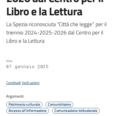
Libro e la Lettura
Amministrazione
La Spezia riconosciuta “Città che legge” per il 
triennio 2024-2025-2026 dal Centro per il 
Novità
Menu selezionato
Libro e la Lettura 
Servizi
Vivere
Data
:
il
07 gennaio 2025
Comune
Condividi
Vedi azioni
Argomenti
C
Patrimonio culturale
Comunichiamo
e
Accesso all'informazione
Comunicazione istituzionale