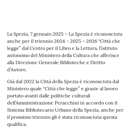
r
t
i
f
i
Contenuto
La Spezia, 7 gennaio 2025 – La Spezia è riconosciuta
c
anche per il triennio 2024 – 2025 – 2026 “Città che
a
legge” dal Centro per il Libro e la Lettura, l’istituto
t
autonomo del Ministero della Cultura che afferisce
i
alla Direzione Generale Biblioteche e Diritto
A
d’Autore.
n
a
Già dal 2022 la Città della Spezia è riconosciuta dal
g
Ministero quale “Città che legge” e grazie al lavoro
r
portato avanti dalle politiche culturali
a
dell’Amministrazione Peracchini in accordo con il
f
Sistema Bibliotecario Urbano della Spezia, anche per
i
il prossimo triennio gli è stata riconosciuta questa
c
qualifica.
i