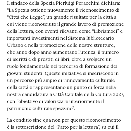
o
Il sindaco della Spezia Pierluigi Peracchini dichiara:
n
“La Spezia ottiene nuovamente il riconoscimento di
l
“Città che Legge”, un grande risultato per la città a
i
cui viene riconosciuto il grande lavoro di promozione
n
della lettura, con eventi rilevanti come “Libriamoci” e
e
importanti investimenti nel Sistema Bibliotecario
A
Urbano e nella promozione delle nostre strutture,
N
che anno dopo anno aumentano l’utenza, il numero
P
di iscritti e di prestiti di libri, oltre a svolgere un
R
ruolo fondamentale nel percorso di formazione dei
giovani studenti. Queste iniziative si inseriscono in
un percorso più ampio di rinnovamento culturale
Tutti
della città e rappresentano un punto di forza nella
gli
nostra candidatura a Città Capitale della Cultura 2027,
argomenti...
con l’obiettivo di valorizzare ulteriormente il
patrimonio culturale spezzino”.
La conditio sine qua non per questo riconoscimento
Seguici
è la sottoscrizione del “Patto per la lettura”, su cui il
su