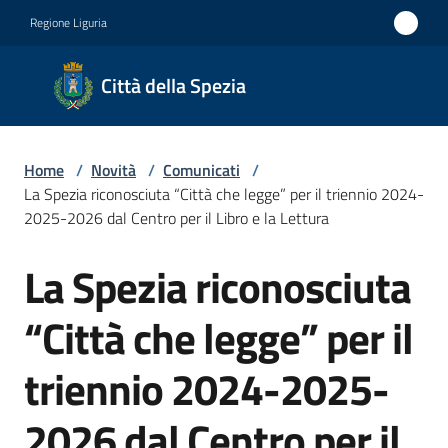
Vai al contenuto
Vai alla navigazione
Vai al footer
Regione Liguria
Città
Città della Spezia
della
Spezia
Home
/
Novità
/
Comunicati
/
Medaglia
La Spezia riconosciuta “Città che legge” per il triennio 2024-
d'oro al
2025-2026 dal Centro per il Libro e la Lettura
Merito
La Spezia riconosciuta
Salta al contenuto
Civile
Medaglia
“Città che legge” per il
d'argento
triennio 2024-2025-
al Valor
Militare
2026 dal Centro per il