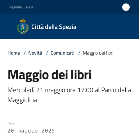
Vai al contenuto
Vai alla navigazione
Vai al footer
Regione Liguria
Città
Città della Spezia
della
Spezia
Home
/
Novità
/
Comunicati
/
Maggio dei libri
Medaglia
d'oro al
Maggio dei libri
Salta al contenuto
Merito
Civile
Mercoledì 21 maggio ore 17.00 al Parco della 
Medaglia
Maggiolina 
d'argento
al Valor
Data
:
Militare
20 maggio 2025