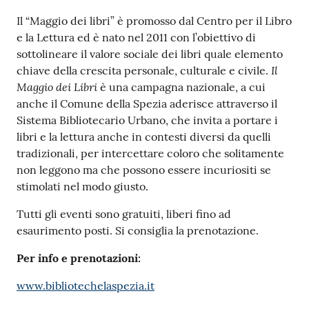
r
t
Il “Maggio dei libri” è promosso dal Centro per il Libro
i
e la Lettura ed è nato nel 2011 con l’obiettivo di
f
sottolineare il valore sociale dei libri quale elemento
i
Il
chiave della crescita personale, culturale e civile.
c
Maggio dei Libri
è una campagna nazionale, a cui
a
anche il Comune della Spezia aderisce attraverso il
t
Sistema Bibliotecario Urbano, che invita a portare i
i
libri e la lettura anche in contesti diversi da quelli
A
tradizionali, per intercettare coloro che solitamente
n
non leggono ma che possono essere incuriositi se
a
stimolati nel modo giusto.
g
Tutti gli eventi sono gratuiti, liberi fino ad
r
esaurimento posti. Si consiglia la prenotazione.
a
f
Per info e prenotazioni:
i
c
www.bibliotechelaspezia.it
i