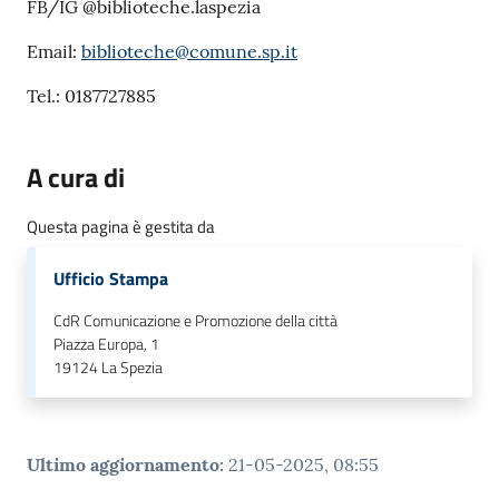
FB/IG @biblioteche.laspezia
o
n
Email:
biblioteche@comune.sp.it
l
i
Tel.: 0187727885
n
e
A cura di
A
N
P
Questa pagina è gestita da
R
Ufficio Stampa
Tutti
CdR Comunicazione e Promozione della città
gli
Piazza Europa, 1
19124
La Spezia
argomenti...
Ultimo aggiornamento
:
21-05-2025, 08:55
Seguici
su