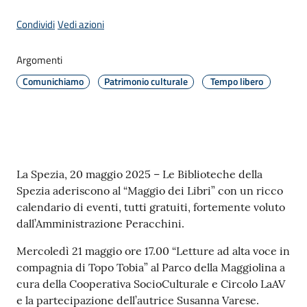
Condividi
Vedi azioni
Amministrazione
Argomenti
Comunichiamo
Patrimonio culturale
Tempo libero
Novità
Menu selezionato
Servizi
Vivere
Contenuto
il
La Spezia, 20 maggio 2025 – Le Biblioteche della
Comune
Spezia aderiscono al “Maggio dei Libri” con un ricco
calendario di eventi, tutti gratuiti, fortemente voluto
dall’Amministrazione Peracchini.
Mercoledì 21 maggio ore 17.00 “Letture ad alta voce in
compagnia di Topo Tobia” al Parco della Maggiolina a
C
cura della Cooperativa SocioCulturale e Circolo LaAV
e
e la partecipazione dell’autrice Susanna Varese.