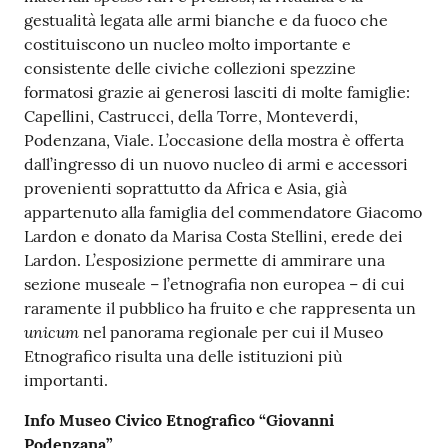
o
gestualità legata alle armi bianche e da fuoco che
n
costituiscono un nucleo molto importante e
l
consistente delle civiche collezioni spezzine
i
formatosi grazie ai generosi lasciti di molte famiglie:
n
Capellini, Castrucci, della Torre, Monteverdi,
e
Podenzana, Viale. L’occasione della mostra è offerta
A
dall’ingresso di un nuovo nucleo di armi e accessori
N
provenienti soprattutto da Africa e Asia, già
P
appartenuto alla famiglia del commendatore Giacomo
R
Lardon e donato da Marisa Costa Stellini, erede dei
Lardon. L’esposizione permette di ammirare una
Tutti
sezione museale – l’etnografia non europea – di cui
gli
raramente il pubblico ha fruito e che rappresenta un
unicum
argomenti...
nel panorama regionale per cui il Museo
Etnografico risulta una delle istituzioni più
importanti.
Seguici
Info Museo Civico Etnografico “Giovanni
su
Podenzana”