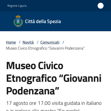
Vai al contenuto
Vai alla navigazione
Vai al footer
Regione Liguria
Città
Città della Spezia
della
Spezia
Home
/
Novità
/
Comunicati
/
Medaglia
Museo Civico Etnografico “Giovanni Podenzana”
d'oro al
Museo Civico
Merito
Salta al contenuto
Civile
Etnografico “Giovanni
Medaglia
Podenzana”
d'argento
al Valor
Militare
17 agosto ore 17.00 visita guidata in italiano 
e in inglese alla mostra “En garde! 