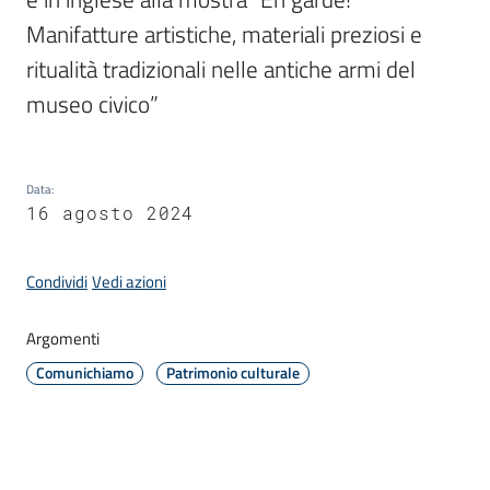
Manifatture artistiche, materiali preziosi e 
ritualità tradizionali nelle antiche armi del 
Amministrazione
museo civico”
Novità
Menu selezionato
Servizi
Data
:
16 agosto 2024
Vivere
il
Condividi
Vedi azioni
Comune
Argomenti
Comunichiamo
Patrimonio culturale
C
e