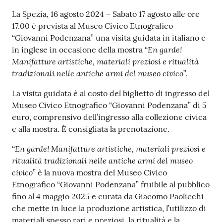
r
Contenuto
t
La Spezia, 16 agosto 2024 – Sabato 17 agosto alle ore
i
17.00 è prevista al Museo Civico Etnografico
f
“Giovanni Podenzana” una visita guidata in italiano e
i
En garde!
in inglese in occasione della mostra “
c
Manifatture artistiche, materiali preziosi e ritualità
a
tradizionali nelle antiche armi del museo civico
”.
t
La visita guidata è al costo del biglietto di ingresso del
i
Museo Civico Etnografico “Giovanni Podenzana” di 5
A
euro, comprensivo dell’ingresso alla collezione civica
n
e alla mostra. È consigliata la prenotazione.
a
g
En garde! Manifatture artistiche, materiali preziosi e
“
r
ritualità tradizionali nelle antiche armi del museo
a
civico
” è la nuova mostra del Museo Civico
f
Etnografico “Giovanni Podenzana” fruibile al pubblico
i
fino al 4 maggio 2025 e curata da Giacomo Paolicchi
c
che mette in luce la produzione artistica, l’utilizzo di
i
materiali spesso rari e preziosi, la ritualità e la