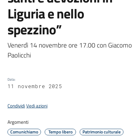
Liguria e nello
Amministrazione
spezzino”
Novità
Venerdì 14 novembre ore 17.00 con Giacomo 
Menu selezionato
Paolicchi
Servizi
Vivere
il
Data
:
Comune
11 novembre 2025
Condividi
Vedi azioni
Argomenti
C
Comunichiamo
Tempo libero
Patrimonio culturale
e