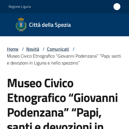
Vai al contenuto
Vai alla navigazione
Vai al footer
Regione Liguria
Città
Città della Spezia
della
Spezia
Home
/
Novità
/
Comunicati
/
Medaglia
Museo Civico Etnografico “Giovanni Podenzana” “Papi, santi
d'oro al
e devozioni in Liguria e nello spezzino”
Merito
Museo Civico
Salta al contenuto
Civile
Medaglia
Etnografico “Giovanni
d'argento
Podenzana” “Papi,
al Valor
Militare
santi e devozioni in