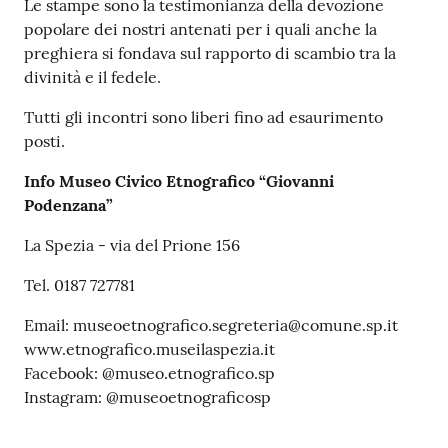
Le stampe sono la testimonianza della devozione
o
popolare dei nostri antenati per i quali anche la
n
preghiera si fondava sul rapporto di scambio tra la
l
divinità e il fedele.
i
n
Tutti gli incontri sono liberi fino ad esaurimento
e
posti.
A
N
Info Museo Civico Etnografico “Giovanni
P
Podenzana”
R
La Spezia - via del Prione 156
Tutti
Tel. 0187 727781
gli
Email: museoetnografico.segreteria@comune.sp.it
argomenti...
www.etnografico.museilaspezia.it
Facebook: @museo.etnografico.sp
Instagram: @museoetnograficosp
Seguici
su