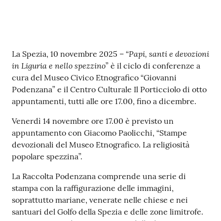
r
t
i
f
i
Contenuto
Papi, santi e devozioni
La Spezia, 10 novembre 2025 – “
c
in Liguria e nello spezzino
” è il ciclo di conferenze a
a
cura del Museo Civico Etnografico “Giovanni
t
Podenzana” e il Centro Culturale Il Porticciolo di otto
i
appuntamenti, tutti alle ore 17.00, fino a dicembre.
A
n
Venerdì 14 novembre ore 17.00 è previsto un
a
appuntamento con Giacomo Paolicchi, “Stampe
g
devozionali del Museo Etnografico. La religiosità
r
popolare spezzina”.
a
La Raccolta Podenzana comprende una serie di
f
stampa con la raffigurazione delle immagini,
i
soprattutto mariane, venerate nelle chiese e nei
c
santuari del Golfo della Spezia e delle zone limitrofe.
i