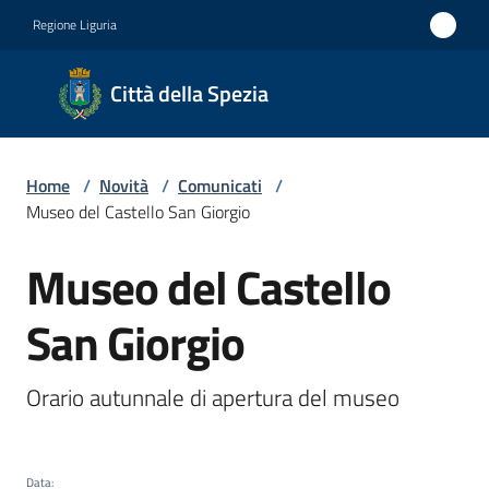
Vai al contenuto
Vai alla navigazione
Vai al footer
Regione Liguria
Città
Città della Spezia
della
Spezia
Home
/
Novità
/
Comunicati
/
Medaglia
Museo del Castello San Giorgio
d'oro al
Museo del Castello
Merito
Salta al contenuto
Civile
San Giorgio
Medaglia
d'argento
Orario autunnale di apertura del museo
al Valor
Militare
Data
: