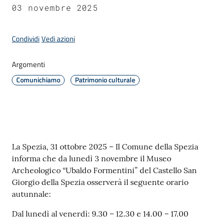
03 novembre 2025
Amministrazione
Condividi
Vedi azioni
Novità
Argomenti
Menu selezionato
Comunichiamo
Patrimonio culturale
Servizi
Vivere
il
Comune
Contenuto
La Spezia, 31 ottobre 2025 – Il Comune della Spezia
informa che da lunedì 3 novembre il Museo
Archeologico “Ubaldo Formentini” del Castello San
Giorgio della Spezia osserverà il seguente orario
autunnale:
C
e
Dal lunedì al venerdì: 9.30 – 12.30 e 14.00 – 17.00