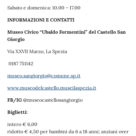
r
Sabato e domenica: 10.00 – 17.00
t
i
INFORMAZIONI E CONTATTI
f
i
Museo Civico “Ubaldo Formentini” del Castello San
c
Giorgio
a
Via XXVII Marzo, La Spezia
t
i
0187 751142
A
n
museo.sangiorgio@comune.sp.it
a
www.museodelcastello.museilaspezia.it
g
r
FB/IG
@museocastellosangiorgio
a
f
Biglietti:
i
intero € 6,00
c
ridotto € 4,50 per bambini da 6 a 18 anni; anziani over
i