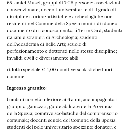
65, amici Musei, gruppi di 7-25 persone; associazioni
o
convenzionate, docenti universitari e di II grado di
n
discipline storico-artistiche e archeologiche non
l
residenti nel Comune della Spezia muniti di idoneo
i
documento di riconoscimento; 5 Terre Card; studenti
n
italiani e stranieri di Archeologia; studenti
e
dell’Accademia di Belle Arti; scuole di
A
perfezionamento e dottorati nelle stesse discipline;
N
invalidi civili e diversamente abili
P
R
ridotto speciale € 4,00 comitive scolastiche fuori
comune
Tutti
Ingresso gratuito:
gli
argomenti...
bambini con età inferiore ai 6 anni; accompagnatori
gruppi organizzati; guide abilitate della Provincia
della Spezia; comitive scolastiche del comprensorio
comunale; docenti scuole del Comune della Spezia;
Seguici
studenti del polo universitario spezzino; donatori e
su