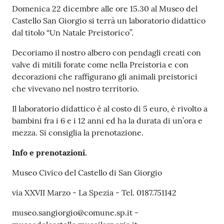
r
Domenica 22 dicembre alle ore 15.30 al Museo del
t
Castello San Giorgio si terrà un laboratorio didattico
i
dal titolo “Un Natale Preistorico”.
f
i
Decoriamo il nostro albero con pendagli creati con
c
valve di mitili forate come nella Preistoria e con
a
decorazioni che raffigurano gli animali preistorici
t
che vivevano nel nostro territorio.
i
Il laboratorio didattico è al costo di 5 euro, è rivolto a
A
bambini fra i 6 e i 12 anni ed ha la durata di un’ora e
n
mezza. Si consiglia la prenotazione.
a
g
Info e prenotazioni.
r
a
Museo Civico del Castello di San Giorgio
f
via XXVII Marzo - La Spezia - Tel. 0187.751142
i
c
museo.sangiorgio@comune.sp.it -
i