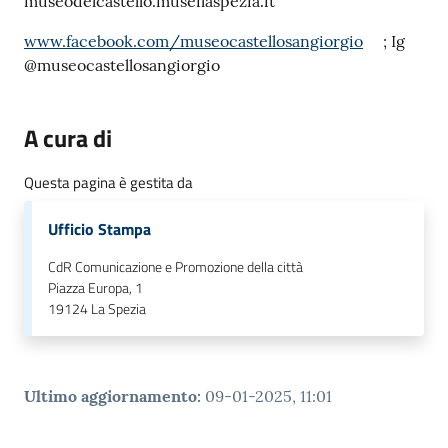
museodelcastello.museilaspezia.it
o
n
www.facebook.com/museocastellosangiorgio
; Ig
l
@museocastellosangiorgio
i
n
e
A cura di
A
N
Questa pagina è gestita da
P
R
Ufficio Stampa
CdR Comunicazione e Promozione della città
Tutti
Piazza Europa, 1
gli
19124
La Spezia
argomenti...
Ultimo aggiornamento
:
09-01-2025, 11:01
Seguici
su