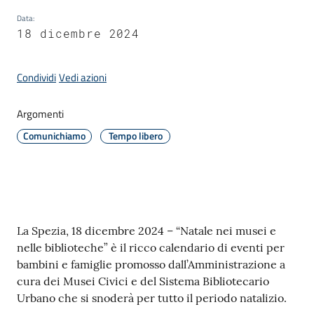
Data
:
18 dicembre 2024
Amministrazione
Condividi
Vedi azioni
Novità
Menu selezionato
Argomenti
Servizi
Comunichiamo
Tempo libero
Vivere
il
Comune
Contenuto
La Spezia, 18 dicembre 2024 – “Natale nei musei e
nelle biblioteche” è il ricco calendario di eventi per
bambini e famiglie promosso dall’Amministrazione a
cura dei Musei Civici e del Sistema Bibliotecario
C
Urbano che si snoderà per tutto il periodo natalizio.
e