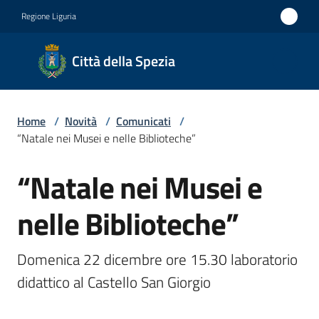
Vai al contenuto
Vai alla navigazione
Vai al footer
Regione Liguria
Città
Città della Spezia
della
Spezia
Home
/
Novità
/
Comunicati
/
Medaglia
“Natale nei Musei e nelle Biblioteche”
d'oro al
“Natale nei Musei e
Merito
Salta al contenuto
Civile
nelle Biblioteche”
Medaglia
d'argento
Domenica 22 dicembre ore 15.30 laboratorio 
al Valor
didattico al Castello San Giorgio
Militare