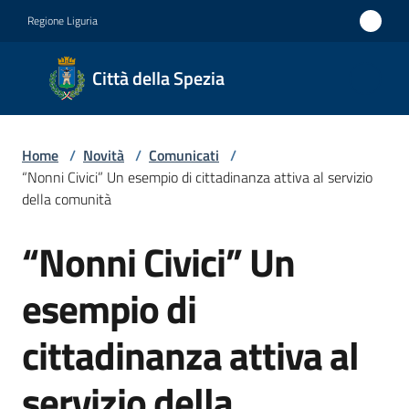
Vai al contenuto
Vai alla navigazione
Vai al footer
Regione Liguria
Città
Città della Spezia
della
Spezia
Home
/
Novità
/
Comunicati
/
Medaglia
“Nonni Civici” Un esempio di cittadinanza attiva al servizio
d'oro al
della comunità
Merito
“Nonni Civici” Un
Salta al contenuto
Civile
Medaglia
esempio di
d'argento
cittadinanza attiva al
al Valor
Militare
servizio della