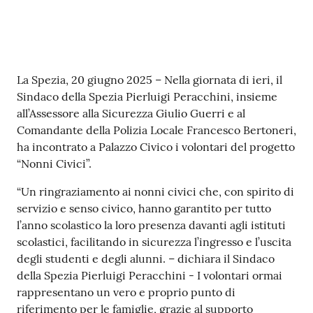
r
t
i
f
i
Contenuto
La Spezia, 20 giugno 2025 – Nella giornata di ieri, il
c
Sindaco della Spezia Pierluigi Peracchini, insieme
a
all’Assessore alla Sicurezza Giulio Guerri e al
t
Comandante della Polizia Locale Francesco Bertoneri,
i
ha incontrato a Palazzo Civico i volontari del progetto
A
“Nonni Civici”.
n
a
“Un ringraziamento ai nonni civici che, con spirito di
g
servizio e senso civico, hanno garantito per tutto
r
l’anno scolastico la loro presenza davanti agli istituti
a
scolastici, facilitando in sicurezza l’ingresso e l’uscita
f
degli studenti e degli alunni. – dichiara il Sindaco
i
della Spezia Pierluigi Peracchini - I volontari ormai
c
rappresentano un vero e proprio punto di
i
riferimento per le famiglie, grazie al supporto