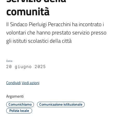
comunità
Amministrazione
Il Sindaco Pierluigi Peracchini ha incontrato i 
volontari che hanno prestato servizio presso 
Novità
Menu selezionato
gli istituti scolastici della città
Servizi
Vivere
Data
:
il
20 giugno 2025
Comune
Condividi
Vedi azioni
Argomenti
C
Comunichiamo
Comunicazione istituzionale
e
Polizia locale