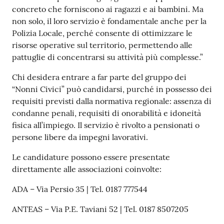
o
concreto che forniscono ai ragazzi e ai bambini. Ma
n
non solo, il loro servizio è fondamentale anche per la
l
Polizia Locale, perché consente di ottimizzare le
i
risorse operative sul territorio, permettendo alle
n
pattuglie di concentrarsi su attività più complesse.”
e
A
Chi desidera entrare a far parte del gruppo dei
N
“Nonni Civici” può candidarsi, purché in possesso dei
P
requisiti previsti dalla normativa regionale: assenza di
R
condanne penali, requisiti di onorabilità e idoneità
fisica all’impiego. Il servizio è rivolto a pensionati o
persone libere da impegni lavorativi.
Tutti
gli
Le candidature possono essere presentate
argomenti...
direttamente alle associazioni coinvolte:
ADA – Via Persio 35 | Tel. 0187 777544
ANTEAS – Via P.E. Taviani 52 | Tel. 0187 8507205
Seguici
su