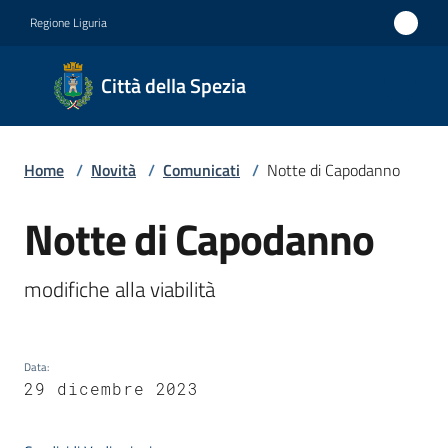
Vai al contenuto
Vai alla navigazione
Vai al footer
Regione Liguria
Città
Città della Spezia
della
Spezia
Home
/
Novità
/
Comunicati
/
Notte di Capodanno
Medaglia
d'oro al
Notte di Capodanno
Salta al contenuto
Merito
Civile
modifiche alla viabilità
Medaglia
d'argento
Data
:
al Valor
29 dicembre 2023
Militare