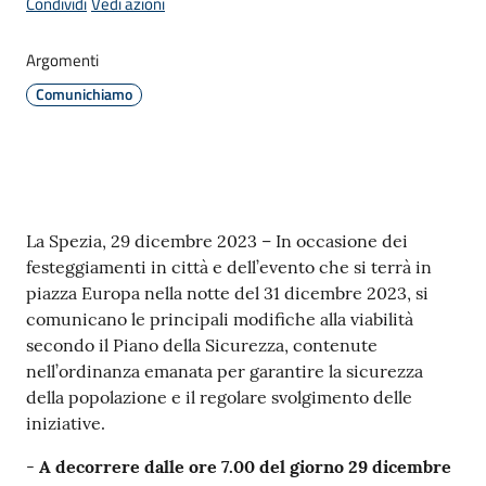
Condividi
Vedi azioni
Argomenti
Amministrazione
Comunichiamo
Novità
Menu selezionato
Servizi
Contenuto
La Spezia, 29 dicembre 2023 – In occasione dei
Vivere
festeggiamenti in città e dell’evento che si terrà in
il
piazza Europa nella notte del 31 dicembre 2023, si
Comune
comunicano le principali modifiche alla viabilità
secondo il Piano della Sicurezza, contenute
nell’ordinanza emanata per garantire la sicurezza
della popolazione e il regolare svolgimento delle
iniziative.
C
e
-
A decorrere dalle ore 7.00 del giorno 29 dicembre