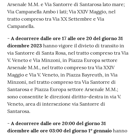
o
Arsenale M.M. e Via Santorre di Santarosa lato mare;
n
Via Campanella Ambo i lati; Via XXIV Maggio, nel
l
tratto compreso tra Via XX Settembre e Via
i
Campanella.
n
-
A decorrere dalle ore 17 alle ore 20 del giorno 31
e
dicembre 2023
hanno vigore il divieto di transito in
A
via Santorre di Santa Rosa, nel tratto compreso tra Via
N
V. Veneto e Via Minzoni, in Piazza Europa settore
P
Arsenale M.M., nel tratto compreso tra Via XXIV
R
Maggio e Via V. Veneto, in Piazza Bayreuth, in Via
Minzoni, nel tratto compreso tra Via Santorre di
Tutti
Santarosa e Piazza Europa settore Arsenale M.M.;
gli
sono consentite le direzioni diritto-destra in via V.
argomenti...
Veneto, area di intersezione via Santorre di
Santarosa.
-
A decorrere dalle ore 20:00 del giorno 31
Seguici
dicembre alle ore 03:00 del giorno 1° gennaio
hanno
su