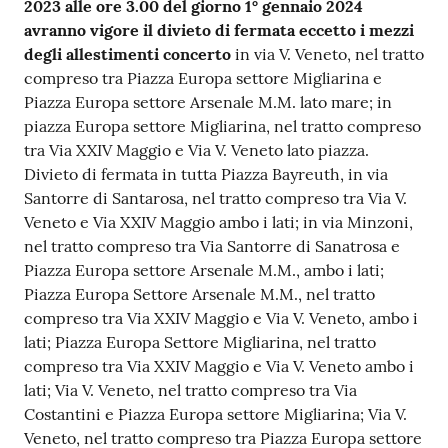
r
2023 alle ore 3.00 del giorno 1° gennaio 2024
t
avranno vigore il
divieto di fermata eccetto i mezzi
i
degli allestimenti concerto
in via V. Veneto, nel tratto
f
compreso tra Piazza Europa settore Migliarina e
i
Piazza Europa settore Arsenale M.M. lato mare; in
c
piazza Europa settore Migliarina, nel tratto compreso
a
tra Via XXIV Maggio e Via V. Veneto lato piazza.
t
Divieto di fermata in tutta Piazza Bayreuth, in via
i
Santorre di Santarosa, nel tratto compreso tra Via V.
A
Veneto e Via XXIV Maggio ambo i lati; in via Minzoni,
n
nel tratto compreso tra Via Santorre di Sanatrosa e
a
Piazza Europa settore Arsenale M.M., ambo i lati;
g
Piazza Europa Settore Arsenale M.M., nel tratto
r
compreso tra Via XXIV Maggio e Via V. Veneto, ambo i
a
lati; Piazza Europa Settore Migliarina, nel tratto
f
compreso tra Via XXIV Maggio e Via V. Veneto ambo i
i
lati; Via V. Veneto, nel tratto compreso tra Via
c
Costantini e Piazza Europa settore Migliarina; Via V.
i
Veneto, nel tratto compreso tra Piazza Europa settore