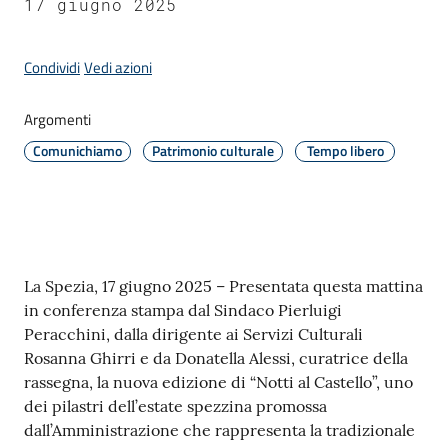
17 giugno 2025
Amministrazione
Condividi
Vedi azioni
Argomenti
Novità
Menu selezionato
Comunichiamo
Patrimonio culturale
Tempo libero
Servizi
Vivere
il
Comune
Contenuto
La Spezia, 17 giugno 2025 – Presentata questa mattina
in conferenza stampa dal Sindaco Pierluigi
Peracchini, dalla dirigente ai Servizi Culturali
Rosanna Ghirri e da Donatella Alessi, curatrice della
rassegna, la nuova edizione di “Notti al Castello”, uno
C
dei pilastri dell’estate spezzina promossa
e
dall’Amministrazione che rappresenta la tradizionale