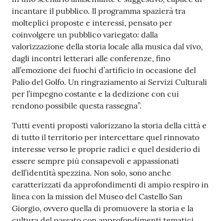
o
incantare il pubblico. Il programma spazierà tra
n
molteplici proposte e interessi, pensato per
l
coinvolgere un pubblico variegato: dalla
i
valorizzazione della storia locale alla musica dal vivo,
n
dagli incontri letterari alle conferenze, fino
e
all’emozione dei fuochi d’artificio in occasione del
A
Palio del Golfo. Un ringraziamento ai Servizi Culturali
N
per l’impegno costante e la dedizione con cui
P
rendono possibile questa rassegna”.
R
Tutti eventi proposti valorizzano la storia della città e
di tutto il territorio per intercettare quel rinnovato
Tutti
interesse verso le proprie radici e quel desiderio di
gli
essere sempre più consapevoli e appassionati
argomenti...
dell’identità spezzina. Non solo, sono anche
caratterizzati da approfondimenti di ampio respiro in
linea con la mission del Museo del Castello San
Seguici
Giorgio, ovvero quella di promuovere la storia e la
su
cultura del passato con approfondimenti tematici