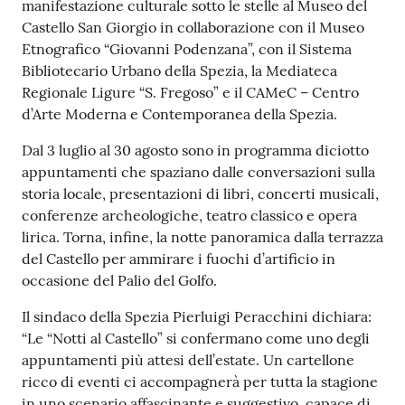
r
manifestazione culturale sotto le stelle al Museo del
t
Castello San Giorgio in collaborazione con il Museo
i
Etnografico “Giovanni Podenzana”, con il Sistema
f
Bibliotecario Urbano della Spezia, la Mediateca
i
Regionale Ligure “S. Fregoso” e il CAMeC – Centro
c
d’Arte Moderna e Contemporanea della Spezia.
a
Dal 3 luglio al 30 agosto sono in programma diciotto
t
appuntamenti che spaziano dalle conversazioni sulla
i
storia locale, presentazioni di libri, concerti musicali,
A
conferenze archeologiche, teatro classico e opera
n
lirica. Torna, infine, la notte panoramica dalla terrazza
a
del Castello per ammirare i fuochi d’artificio in
g
occasione del Palio del Golfo.
r
a
Il sindaco della Spezia Pierluigi Peracchini dichiara:
f
“Le “Notti al Castello” si confermano come uno degli
i
appuntamenti più attesi dell’estate. Un cartellone
c
ricco di eventi ci accompagnerà per tutta la stagione
i
in uno scenario affascinante e suggestivo, capace di