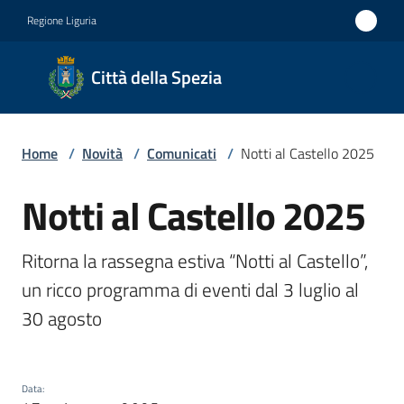
Vai al contenuto
Vai alla navigazione
Vai al footer
Regione Liguria
Città
Città della Spezia
della
Spezia
Home
/
Novità
/
Comunicati
/
Notti al Castello 2025
Medaglia
d'oro al
Notti al Castello 2025
Salta al contenuto
Merito
Civile
Ritorna la rassegna estiva “Notti al Castello”, 
Medaglia
un ricco programma di eventi dal 3 luglio al 
d'argento
30 agosto
al Valor
Militare
Data
: