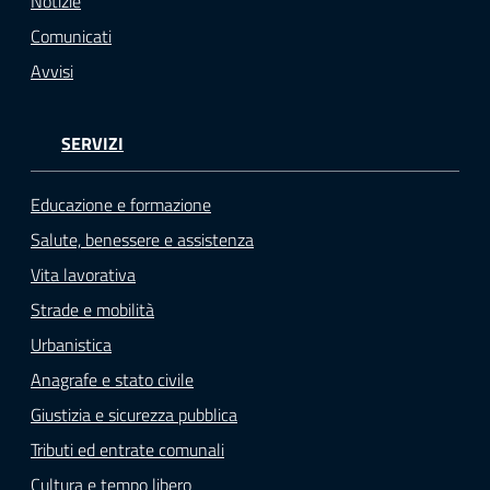
Notizie
o
Comunicati
n
l
Avvisi
i
n
SERVIZI
e
A
N
Educazione e formazione
P
Salute, benessere e assistenza
R
Vita lavorativa
Strade e mobilità
Tutti
gli
Urbanistica
argomenti...
Anagrafe e stato civile
Giustizia e sicurezza pubblica
Tributi ed entrate comunali
Seguici
Cultura e tempo libero
su