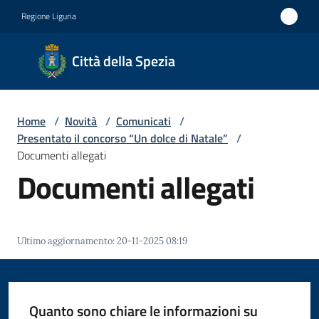
Vai al contenuto
Vai alla navigazione
Vai al footer
Regione Liguria
Città
Città della Spezia
della
Spezia
Home
/
Novità
/
Comunicati
/
Medaglia
Presentato il concorso “Un dolce di Natale”
/
d'oro al
Documenti allegati
Documenti allegati
Merito
Civile
Medaglia
Ultimo aggiornamento
:
20-11-2025 08:19
d'argento
al Valor
Militare
Quanto sono chiare le informazioni su