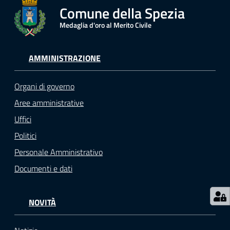
r
Comune della Spezia
t
Medaglia d'oro al Merito Civile
i
f
i
AMMINISTRAZIONE
c
a
Organi di governo
t
i
Aree amministrative
A
Uffici
n
Politici
a
g
Personale Amministrativo
r
Documenti e dati
a
f
i
NOVITÀ
c
i