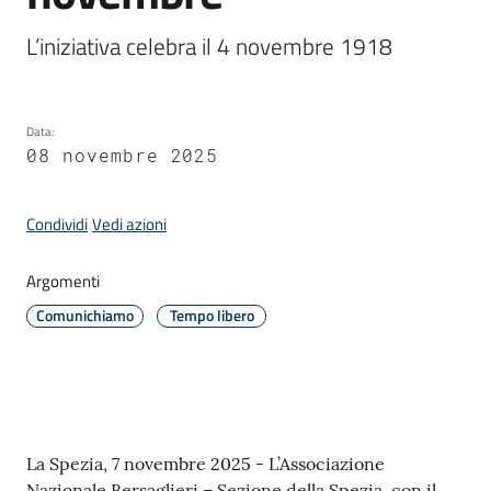
L’iniziativa celebra il 4 novembre 1918
Amministrazione
Novità
Data
:
08 novembre 2025
Menu selezionato
Servizi
Condividi
Vedi azioni
Vivere
il
Argomenti
Comune
Comunichiamo
Tempo libero
C
Contenuto
La Spezia, 7 novembre 2025 - L’Associazione
e
Nazionale Bersaglieri – Sezione della Spezia, con il