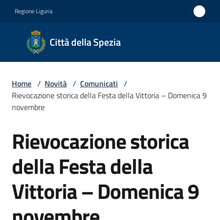
Vai al contenuto
Vai alla navigazione
Vai al footer
Regione Liguria
Città
Città della Spezia
della
Spezia
Home
/
Novità
/
Comunicati
/
Medaglia
Rievocazione storica della Festa della Vittoria – Domenica 9
d'oro al
novembre
Merito
Rievocazione storica
Salta al contenuto
Civile
Medaglia
della Festa della
d'argento
Vittoria – Domenica 9
al Valor
Militare
novembre