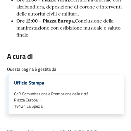
o
alzabandiera, deposizione di corone e interventi
n
delle autorità civili e militari.
l
Ore 12:00 – Piazza Europa
,Conclusione della
i
manifestazione con esibizione musicale e saluto
n
finale.
e
A
N
A cura di
P
R
Questa pagina è gestita da
Ufficio Stampa
Tutti
gli
CdR Comunicazione e Promozione della città
argomenti...
Piazza Europa, 1
19124
La Spezia
Seguici
su