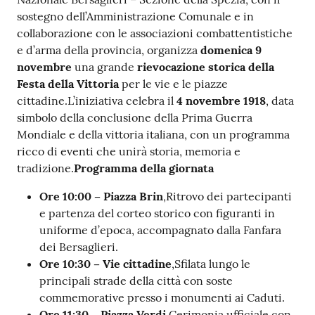
r
sostegno dell’Amministrazione Comunale e in
t
collaborazione con le associazioni combattentistiche
i
e d’arma della provincia, organizza
domenica 9
f
novembre
una grande
rievocazione storica della
i
Festa della Vittoria
per le vie e le piazze
c
cittadine.L’iniziativa celebra il
4 novembre 1918
, data
a
simbolo della conclusione della Prima Guerra
t
Mondiale e della vittoria italiana, con un programma
i
ricco di eventi che unirà storia, memoria e
A
tradizione.
Programma della giornata
n
a
Ore 10:00 – Piazza Brin
,Ritrovo dei partecipanti
g
e partenza del corteo storico con figuranti in
r
uniforme d’epoca, accompagnato dalla Fanfara
a
dei Bersaglieri.
f
Ore 10:30 – Vie cittadine
,Sfilata lungo le
i
principali strade della città con soste
c
commemorative presso i monumenti ai Caduti.
i
Ore 11:30 – Piazza Verdi
,Cerimonia ufficiale con