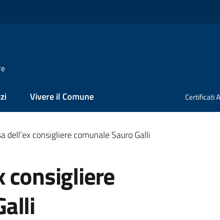
re
zi
Vivere il Comune
Certificati
 dell’ex consigliere comunale Sauro Galli
 consigliere
alli