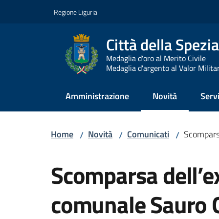
Vai al contenuto
Vai alla navigazione
Vai al footer
Regione Liguria
Città della Spezia
Medaglia d'oro al Merito Civile
Medaglia d'argento al Valor Milita
Amministrazione
Novità
Servi
Menu selezionato
Home
Novità
Comunicati
Scomparsa
/
/
/
Salta al contenuto
Scomparsa dell’ex
comunale Sauro G