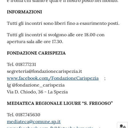
e ironia chi siamo e qual è il nostro posto nel mondo.”
INFORMAZIONI
Tutti gli incontri sono liberi fino a esaurimento posti.
Tutti gli incontri si svolgono alle ore 18.00 con
apertura sala alle ore 17.30.
FONDAZIONE CARISPEZIA
Tel. 0187.77231
segreteria@fondazionecarispezia.it
www.facebook.com/FondazioneCarispezia
;
Ig @fondazione_carispezia
Via D. Chiodo, 36 - La Spezia
MEDIATECA REGIONALE LIGURE “S. FREGOSO”
Tel. 0187.745630
mediateca@comune.sp.it