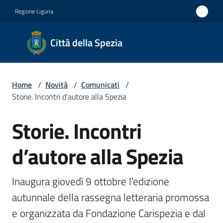
Vai al contenuto
Vai alla navigazione
Vai al footer
Regione Liguria
Città
Città della Spezia
della
Spezia
Home
/
Novità
/
Comunicati
/
Medaglia
Storie. Incontri d’autore alla Spezia
d'oro al
Storie. Incontri
Merito
Salta al contenuto
Civile
d’autore alla Spezia
Medaglia
d'argento
Inaugura giovedì 9 ottobre l’edizione 
al Valor
autunnale della rassegna letteraria promossa 
Militare
e organizzata da Fondazione Carispezia e dal 