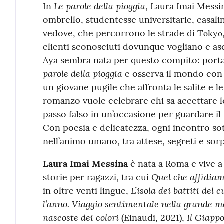
Le parole della pioggia
In
, Laura Imai Messi
ombrello, studentesse universitarie, casal
vedove, che percorrono le strade di Tōkyō
clienti sconosciuti dovunque vogliano e asc
Aya sembra nata per questo compito: port
parole della pioggia
e osserva il mondo con
un giovane pugile che affronta le salite e le d
romanzo vuole celebrare chi sa accettare l
passo falso in un’occasione per guardare i
Con poesia e delicatezza, ogni incontro sot
nell’animo umano, tra attese, segreti e sor
Laura Imai Messina
è nata a Roma e vive a 
Quel che affidiam
storie per ragazzi, tra cui
L’isola dei battiti del 
in oltre venti lingue,
l’anno. Viaggio sentimentale nella grande m
nascoste dei colori
Il Giappo
(Einaudi, 2021),