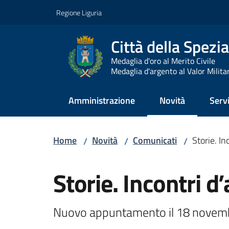
Vai al contenuto
Vai alla navigazione
Vai al footer
Regione Liguria
Città della Spezia
Medaglia d'oro al Merito Civile
Medaglia d'argento al Valor Milita
Amministrazione
Novità
Servi
Menu selezionato
Home
Novità
Comunicati
Storie. In
/
/
/
Salta al contenuto
Storie. Incontri d
Nuovo appuntamento il 18 novembre