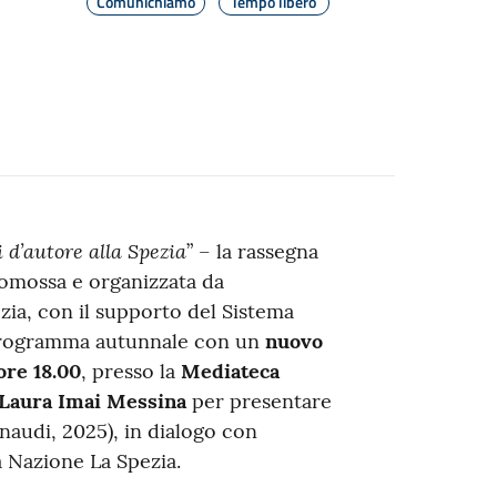
Comunichiamo
Tempo libero
i d’autore alla Spezia
” – la rassegna
romossa e organizzata da
ia, con il supporto del Sistema
o programma autunnale con un
nuovo
ore 18.00
, presso la
Mediateca
Laura Imai Messina
per presentare
naudi, 2025), in dialogo con
a Nazione La Spezia.