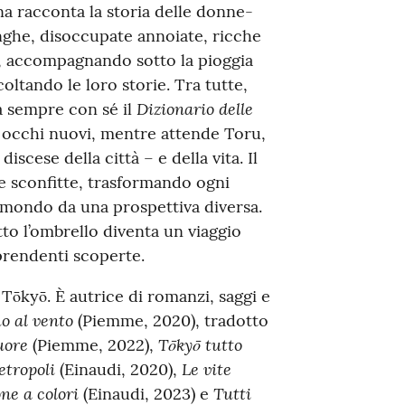
na racconta la storia delle donne-
inghe, disoccupate annoiate, ricche
, accompagnando sotto la pioggia
oltando le loro storie. Tra tutte,
Dizionario delle
a sempre con sé il
 occhi nuovi, mentre attende Toru,
iscese della città – e della vita. Il
e sconfitte, trasformando ogni
l mondo da una prospettiva diversa.
to l’ombrello diventa un viaggio
prendenti scoperte.
Tōkyō. È autrice di romanzi, saggi e
o al vento
(Piemme, 2020), tradotto
cuore
Tōkyō tutto
(Piemme, 2022),
etropoli
Le vite
(Einaudi, 2020),
ne a colori
Tutti
(Einaudi, 2023) e