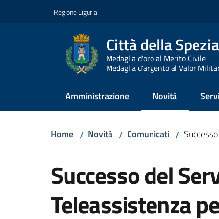
Vai al contenuto
Vai alla navigazione
Vai al footer
Regione Liguria
Città della Spezia
Medaglia d'oro al Merito Civile
Medaglia d'argento al Valor Milita
Amministrazione
Novità
Servi
Menu selezionato
Home
Novità
Comunicati
Successo 
/
/
/
Salta al contenuto
Successo del Serv
Teleassistenza pe