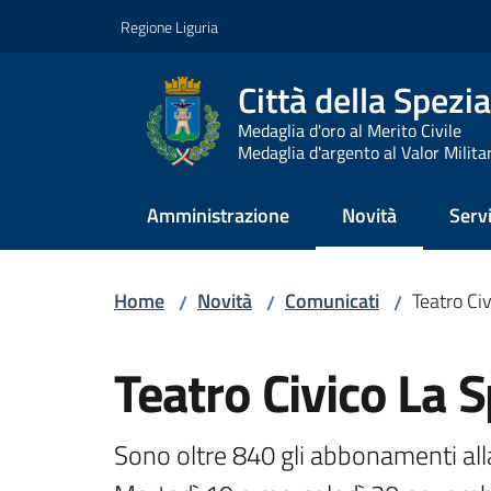
Vai al contenuto
Vai alla navigazione
Vai al footer
Regione Liguria
Città della Spezia
Medaglia d'oro al Merito Civile
Medaglia d'argento al Valor Milita
Amministrazione
Novità
Servi
Menu selezionato
Home
Novità
Comunicati
Teatro Ci
/
/
/
Salta al contenuto
Teatro Civico La 
Sono oltre 840 gli abbonamenti all