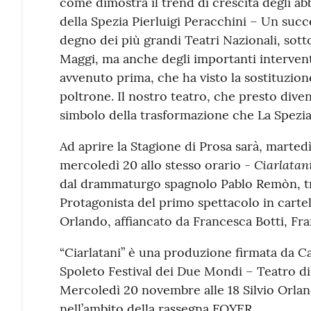
come dimostra il trend di crescita degli ab
della Spezia Pierluigi Peracchini – Un succ
degno dei più grandi Teatri Nazionali, sotto
Maggi, ma anche degli importanti interventi
avvenuto prima, che ha visto la sostituzione 
poltrone. Il nostro teatro, che presto di
simbolo della trasformazione che La Spezia 
Ad aprire la Stagione di Prosa sarà, marted
Ciarlatan
mercoledì 20 allo stesso orario -
dal drammaturgo spagnolo Pablo Remòn, tr
Protagonista del primo spettacolo in cartel
Orlando, affiancato da Francesca Botti, Fr
“Ciarlatani” è una produzione firmata da C
Spoleto Festival dei Due Mondi – Teatro d
Mercoledì 20 novembre alle 18 Silvio Orlan
nell’ambito della rassegna FOYER.