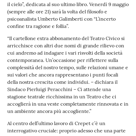
r
il cielo”, dedicata al suo ultimo libro. Venerdì 9 maggio
t
(sempre alle ore 21) sarà la volta del filosofo e
i
psicoanalista Umberto Galimberti con “L’incerto
f
confine tra ragione e follia”.
i
c
“Il cartellone extra abbonamento del Teatro Civico si
a
arricchisce con altri due nomi di grande rilievo con
t
cui andremo ad indagare i vari risvolti della società
i
contemporanea. Un’occasione per riflettere sulla
A
complessità del nostro tempo, sulle relazioni umane e
n
sui valori che ancora rappresentano i punti focali
a
della nostra crescita come individui. – dichiara il
g
Sindaco Pierluigi Peracchini – Ci attende una
r
stagione teatrale ricchissima in un Teatro che ci
a
accoglierà in una veste completamente rinnovata e in
f
un ambiente ancora più accogliente.”
i
Al centro dell’ultimo lavoro di Crepet c’è un
c
interrogativo cruciale: proprio adesso che una parte
i