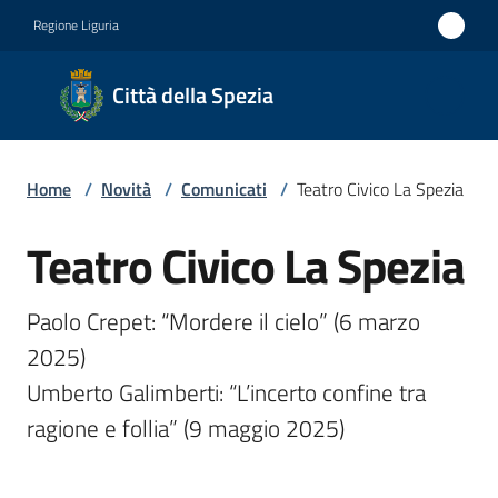
Vai al contenuto
Vai alla navigazione
Vai al footer
Regione Liguria
Città
Città della Spezia
della
Spezia
Home
/
Novità
/
Comunicati
/
Teatro Civico La Spezia
Medaglia
d'oro al
Teatro Civico La Spezia
Salta al contenuto
Merito
Civile
Paolo Crepet: “Mordere il cielo” (6 marzo 
Medaglia
2025)

d'argento
Umberto Galimberti: “L’incerto confine tra 
al Valor
Militare