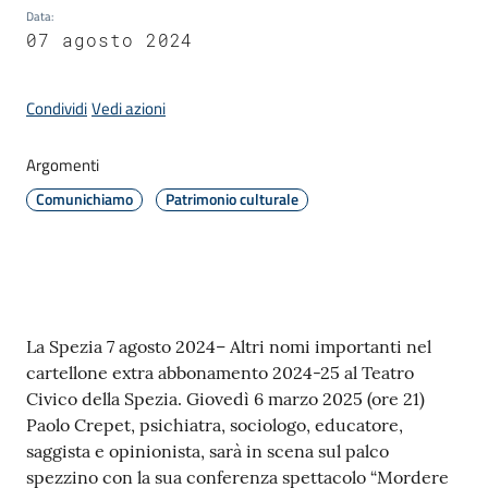
Data
:
07 agosto 2024
Amministrazione
Condividi
Vedi azioni
Novità
Menu selezionato
Argomenti
Servizi
Comunichiamo
Patrimonio culturale
Vivere
il
Comune
Contenuto
La Spezia 7 agosto 2024– Altri nomi importanti nel
cartellone extra abbonamento 2024-25 al Teatro
Civico della Spezia. Giovedì 6 marzo 2025 (ore 21)
Paolo Crepet, psichiatra, sociologo, educatore,
C
saggista e opinionista, sarà in scena sul palco
e
spezzino con la sua conferenza spettacolo “Mordere