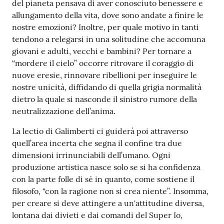
del pianeta pensava di aver conosciuto benessere e
o
allungamento della vita, dove sono andate a finire le
n
nostre emozioni? Inoltre, per quale motivo in tanti
l
tendono a relegarsi in una solitudine che accomuna
i
giovani e adulti, vecchi e bambini? Per tornare a
n
“mordere il cielo” occorre ritrovare il coraggio di
e
nuove eresie, rinnovare ribellioni per inseguire le
A
nostre unicità, diffidando di quella grigia normalità
N
dietro la quale si nasconde il sinistro rumore della
P
neutralizzazione dell’anima.
R
La lectio di Galimberti ci guiderà poi attraverso
Tutti
quell’area incerta che segna il confine tra due
gli
dimensioni irrinunciabili dell’umano. Ogni
argomenti...
produzione artistica nasce solo se si ha confidenza
con la parte folle di sé in quanto, come sostiene il
filosofo, “con la ragione non si crea niente”. Insomma,
per creare si deve attingere a un'attitudine diversa,
Seguici
lontana dai divieti e dai comandi del Super Io,
su