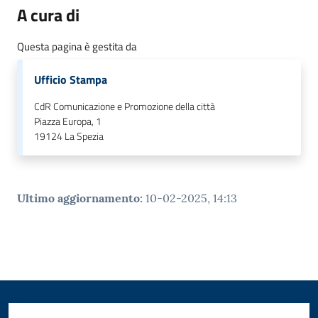
o
A cura di
n
l
Questa pagina è gestita da
i
n
Ufficio Stampa
e
CdR Comunicazione e Promozione della città
A
Piazza Europa, 1
N
19124
La Spezia
P
R
Ultimo aggiornamento
:
10-02-2025, 14:13
Tutti
gli
argomenti...
Seguici
su