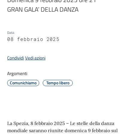
GRAN GALA’ DELLA DANZA 
Amministrazione
Data
:
Novità
08 febbraio 2025
Menu selezionato
Servizi
Condividi
Vedi azioni
Vivere
Argomenti
il
Comune
Comunichiamo
Tempo libero
C
Contenuto
La Spezia, 8 febbraio 2025 – Le stelle della danza
e
mondiale saranno riunite domenica 9 febbraio sul