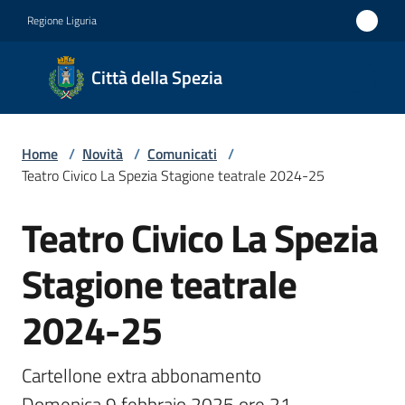
Vai al contenuto
Vai alla navigazione
Vai al footer
Regione Liguria
Città
Città della Spezia
della
Spezia
Home
/
Novità
/
Comunicati
/
Medaglia
Teatro Civico La Spezia Stagione teatrale 2024-25
d'oro al
Teatro Civico La Spezia
Merito
Salta al contenuto
Civile
Stagione teatrale
Medaglia
2024-25
d'argento
al Valor
Militare
Cartellone extra abbonamento 

Domenica 9 febbraio 2025 ore 21
