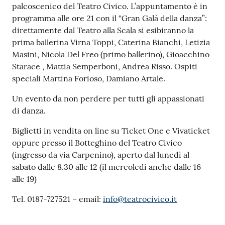
r
palcoscenico del Teatro Civico. L’appuntamento è in
t
programma alle ore 21 con il “Gran Galà della danza”:
i
direttamente dal Teatro alla Scala si esibiranno la
f
prima ballerina Virna Toppi, Caterina Bianchi, Letizia
i
Masini, Nicola Del Freo (primo ballerino), Gioacchino
c
Starace , Mattia Semperboni, Andrea Risso. Ospiti
a
speciali Martina Forioso, Damiano Artale.
t
i
Un evento da non perdere per tutti gli appassionati
A
di danza.
n
Biglietti in vendita on line su Ticket One e Vivaticket
a
oppure presso il Botteghino del Teatro Civico
g
(ingresso da via Carpenino), aperto dal lunedì al
r
sabato dalle 8.30 alle 12 (il mercoledì anche dalle 16
a
alle 19)
f
i
Tel. 0187-727521 – email:
info@teatrocivico.it
c
i