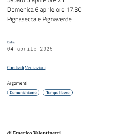
Domenica 6 aprile ore 17.30 

Pignasecca e Pignaverde
Amministrazione
Novità
Data
Menu selezionato
:
04 aprile 2025
Servizi
Condividi
Vedi azioni
Vivere
il
Comune
Argomenti
Comunichiamo
Tempo libero
C
e
Contenuto
di Emerico Valentinetti