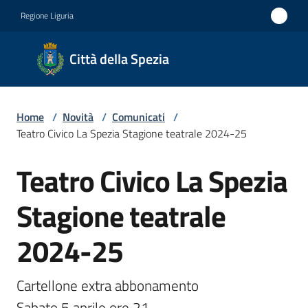
Vai al contenuto
Vai alla navigazione
Vai al footer
Regione Liguria
Città
Città della Spezia
della
Spezia
Home
/
Novità
/
Comunicati
/
Medaglia
Teatro Civico La Spezia Stagione teatrale 2024-25
d'oro al
Teatro Civico La Spezia
Merito
Salta al contenuto
Civile
Stagione teatrale
Medaglia
2024-25
d'argento
al Valor
Militare
Cartellone extra abbonamento 

Sabato 5 aprile ore 21
