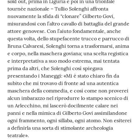
sold out, prima in Liguria e poi in una trionfale
o
tournée nazionale – Tullio Solenghi affronta
n
nuovamente la sfida di “clonare” Gilberto Govi,
l
misurandosi con l’altro cavallo di battaglia del grande
i
attore genovese. Con l’aiuto fondamentale, anche
n
questa volta, dello stupefacente trucco e parrucco di
e
Bruna Calvaresi, Solenghi torna a trasformarsi, anima
A
e corpo, nella maschera goviana; una scelta registica
N
e interpretativa a suo modo estrema, mai tentata
P
prima da altri, che Solenghi così spiegava
R
presentando i Maneggi: «Mi è stato chiaro fin da
subito che mi trovavo di fronte ad una autentica
Tutti
maschera della commedia, e così come non proverei
gli
alcun imbarazzo nel riprodurre lo stampo scenico di
argomenti...
un Arlecchino, mi lascerò docilmente calare nei
panni e nella mimica di Gilberto Govi assimilandone
ogni frammento, ogni sillaba, ogni atomo. Non esiterei
a definirla una sorta di stimolante archeologia
Seguici
teatrale».
su