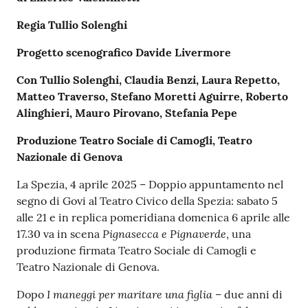
r
t
Regia Tullio Solenghi
i
f
Progetto scenografico Davide Livermore
i
Con Tullio Solenghi, Claudia Benzi, Laura Repetto,
c
Matteo Traverso, Stefano Moretti Aguirre, Roberto
a
Alinghieri, Mauro Pirovano, Stefania Pepe
t
i
Produzione Teatro Sociale di Camogli, Teatro
A
Nazionale di Genova
n
a
La Spezia, 4 aprile 2025 – Doppio appuntamento nel
g
segno di Govi al Teatro Civico della Spezia: sabato 5
r
alle 21 e in replica pomeridiana domenica 6 aprile alle
a
Pignasecca e Pignaverde
17.30 va in scena
, una
f
produzione firmata Teatro Sociale di Camogli e
i
Teatro Nazionale di Genova.
c
I maneggi per maritare una figlia
Dopo
– due anni di
i