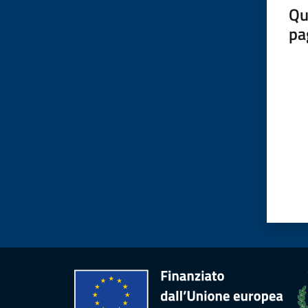
Qu
pa
Valut