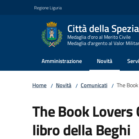
Vai al contenuto
Vai alla navigazione
Vai al footer
Regione Liguria
Città della Spezia
Medaglia d'oro al Merito Civile
Medaglia d'argento al Valor Milita
Amministrazione
Novità
Servi
Menu selezionato
Home
Novità
Comunicati
The Book L
/
/
/
Salta al contenuto
The Book Lovers C
libro della Beghi