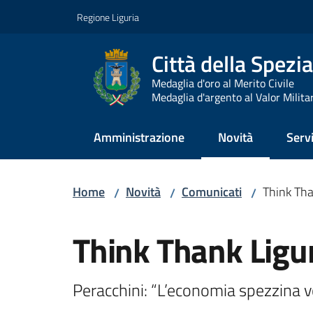
Vai al contenuto
Vai alla navigazione
Vai al footer
Regione Liguria
Città della Spezia
Medaglia d'oro al Merito Civile
Medaglia d'argento al Valor Milita
Amministrazione
Novità
Servi
Menu selezionato
Home
Novità
Comunicati
Think Tha
/
/
/
Salta al contenuto
Think Thank Ligu
Peracchini: “L’economia spezzina vol