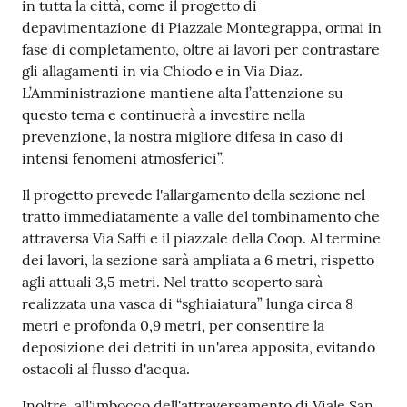
in tutta la città, come il progetto di
o
depavimentazione di Piazzale Montegrappa, ormai in
n
fase di completamento, oltre ai lavori per contrastare
l
gli allagamenti in via Chiodo e in Via Diaz.
i
L’Amministrazione mantiene alta l’attenzione su
n
questo tema e continuerà a investire nella
e
prevenzione, la nostra migliore difesa in caso di
A
intensi fenomeni atmosferici”.
N
P
Il progetto prevede l'allargamento della sezione nel
R
tratto immediatamente a valle del tombinamento che
attraversa Via Saffi e il piazzale della Coop. Al termine
Tutti
dei lavori, la sezione sarà ampliata a 6 metri, rispetto
gli
agli attuali 3,5 metri. Nel tratto scoperto sarà
argomenti...
realizzata una vasca di “sghiaiatura” lunga circa 8
metri e profonda 0,9 metri, per consentire la
deposizione dei detriti in un'area apposita, evitando
ostacoli al flusso d'acqua.
Seguici
su
Inoltre, all'imbocco dell'attraversamento di Viale San