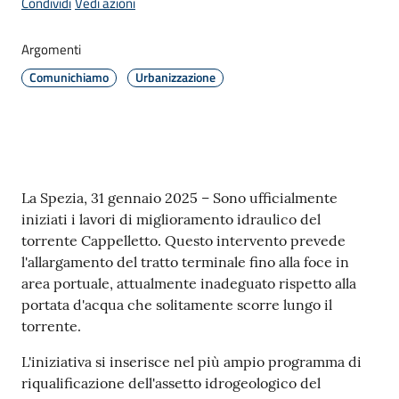
Condividi
Vedi azioni
Argomenti
Amministrazione
Comunichiamo
Urbanizzazione
Novità
Menu selezionato
Servizi
Contenuto
La Spezia, 31 gennaio 2025 – Sono ufficialmente
Vivere
iniziati i lavori di miglioramento idraulico del
il
torrente Cappelletto. Questo intervento prevede
Comune
l'allargamento del tratto terminale fino alla foce in
area portuale, attualmente inadeguato rispetto alla
portata d'acqua che solitamente scorre lungo il
torrente.
C
L'iniziativa si inserisce nel più ampio programma di
e
riqualificazione dell'assetto idrogeologico del