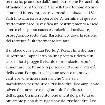
r
territorio, promosso dall'Amministrazione Peracchini.
t
Attualmente, il torrente Cappelletto è tombinato fino
i
all'area di intervento, attraversando il piazzale di Via
f
Saffi fino all'area retroportuale. Al termine di questo
i
tratto tombinato, si verifica un restringimento a cielo
c
aperto che spesso causa esondazioni localizzate,
a
proseguendo sotto Viale Bartolomeo, dove la sezione
t
del torrente è ulteriormente limitata.
i
Il sindaco della Spezia Pierluigi Peracchini dichiara:
A
“Il Torrente Cappelletto ha una portata ridotta e in
n
caso di forti piogge il rischio di esondazione può
a
aumentare, mettendo in pericolo cittadini e attività
g
della zona. Per questo abbiamo avviato un nuovo
r
cantiere, che interesserà anche Viale San
a
Bartolomeo, per ridurre il rischio idraulico ampliando
f
l’alveo del torrente e migliorando il deflusso
i
dell’acqua. Un intervento fondamentale, parte di un
c
più ampio piano di mitigazione del rischio idraulico
i