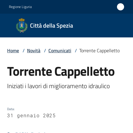
Vai al contenuto
Vai alla navigazione
Vai al footer
Regione Liguria
Città
Città della Spezia
della
Spezia
Home
/
Novità
/
Comunicati
/
Torrente Cappelletto
Medaglia
d'oro al
Torrente Cappelletto
Salta al contenuto
Merito
Civile
Iniziati i lavori di miglioramento idraulico 
Medaglia
d'argento
Data
:
al Valor
31 gennaio 2025
Militare