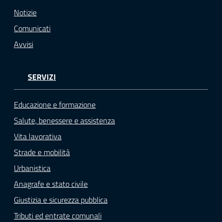
o
Notizie
n
Comunicati
l
i
Avvisi
n
e
SERVIZI
A
N
P
Educazione e formazione
R
Salute, benessere e assistenza
Vita lavorativa
Tutti
Strade e mobilità
gli
argomenti...
Urbanistica
Anagrafe e stato civile
Giustizia e sicurezza pubblica
Seguici
Tributi ed entrate comunali
su