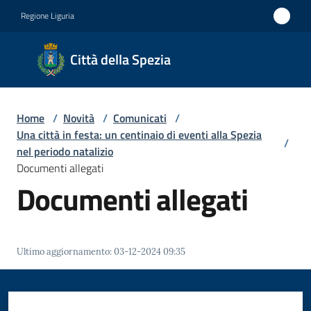
Vai al contenuto
Vai alla navigazione
Vai al footer
Regione Liguria
Città
Città della Spezia
della
Spezia
Home
/
Novità
/
Comunicati
/
Medaglia
Una città in festa: un centinaio di eventi alla Spezia
/
d'oro al
nel periodo natalizio
Documenti allegati
Merito
Documenti allegati
Civile
Medaglia
d'argento
Ultimo aggiornamento
:
03-12-2024 09:35
al Valor
Militare