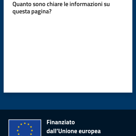
Quanto sono chiare le informazioni su
questa pagina?
Amministrazione
Valuta da 1 a 5 stelle
Novità
Menu selezionato
Servizi
Vivere
il
Comune
C
e