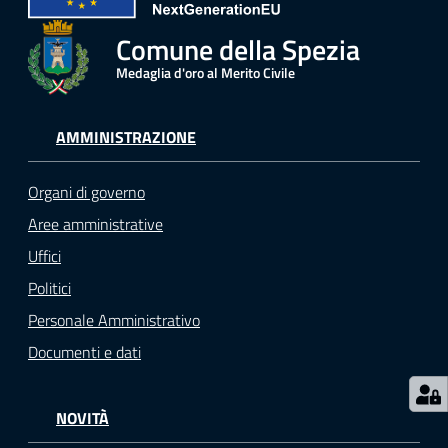
r
t
Comune della Spezia
i
Medaglia d'oro al Merito Civile
f
i
c
AMMINISTRAZIONE
a
t
Organi di governo
i
A
Aree amministrative
n
Uffici
a
Politici
g
r
Personale Amministrativo
a
Documenti e dati
f
i
c
NOVITÀ
i