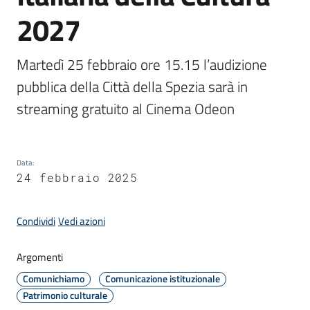
2027
Amministrazione
Martedì 25 febbraio ore 15.15 l’audizione 
pubblica della Città della Spezia sarà in 
Novità
Menu selezionato
streaming gratuito al Cinema Odeon  
Servizi
Vivere
Data
:
il
24 febbraio 2025
Comune
Condividi
Vedi azioni
Argomenti
C
Comunichiamo
Comunicazione istituzionale
e
Patrimonio culturale