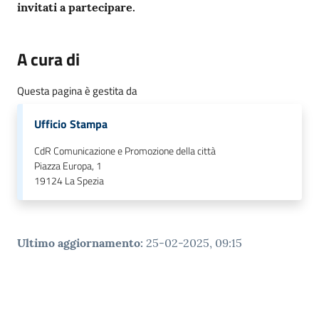
o
invitati a partecipare.
n
l
A cura di
i
n
Questa pagina è gestita da
e
A
Ufficio Stampa
N
P
CdR Comunicazione e Promozione della città
R
Piazza Europa, 1
19124
La Spezia
Tutti
gli
argomenti...
Ultimo aggiornamento
:
25-02-2025, 09:15
Seguici
su