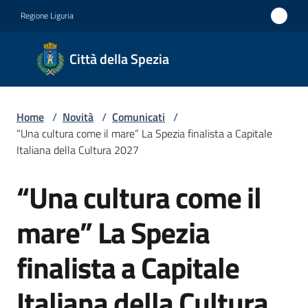
Vai al contenuto
Vai alla navigazione
Vai al footer
Regione Liguria
Città
Città della Spezia
della
Spezia
Home
/
Novità
/
Comunicati
/
Medaglia
“Una cultura come il mare” La Spezia finalista a Capitale
d'oro al
Italiana della Cultura 2027
Merito
“Una cultura come il
Salta al contenuto
Civile
Medaglia
mare” La Spezia
d'argento
finalista a Capitale
al Valor
Militare
Italiana della Cultura