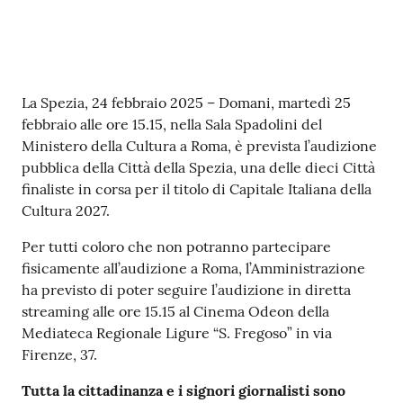
r
t
i
f
i
Contenuto
La Spezia, 24 febbraio 2025 – Domani, martedì 25
c
febbraio alle ore 15.15, nella Sala Spadolini del
a
Ministero della Cultura a Roma, è prevista l’audizione
t
pubblica della Città della Spezia, una delle dieci Città
i
finaliste in corsa per il titolo di Capitale Italiana della
A
Cultura 2027.
n
a
Per tutti coloro che non potranno partecipare
g
fisicamente all’audizione a Roma, l’Amministrazione
r
ha previsto di poter seguire l’audizione in diretta
a
streaming alle ore 15.15 al Cinema Odeon della
f
Mediateca Regionale Ligure “S. Fregoso” in via
i
Firenze, 37.
c
i
Tutta la cittadinanza e i signori giornalisti sono