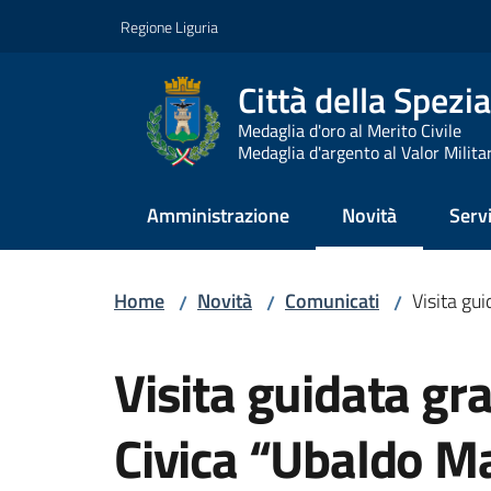
Vai al contenuto
Vai alla navigazione
Vai al footer
Regione Liguria
Città della Spezia
Medaglia d'oro al Merito Civile
Medaglia d'argento al Valor Milita
Amministrazione
Novità
Servi
Menu selezionato
Home
Novità
Comunicati
Visita gui
/
/
/
Salta al contenuto
Visita guidata gra
Civica “Ubaldo Ma