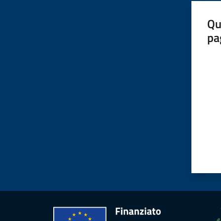
Qu
pa
Valut