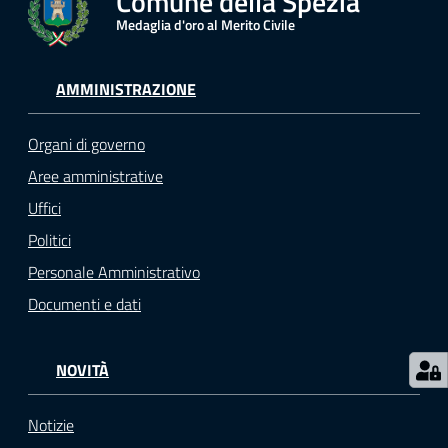
Comune della Spezia
r
Medaglia d'oro al Merito Civile
t
i
f
AMMINISTRAZIONE
i
c
Organi di governo
a
t
Aree amministrative
i
Uffici
A
Politici
n
a
Personale Amministrativo
g
Documenti e dati
r
a
f
NOVITÀ
i
c
Notizie
i