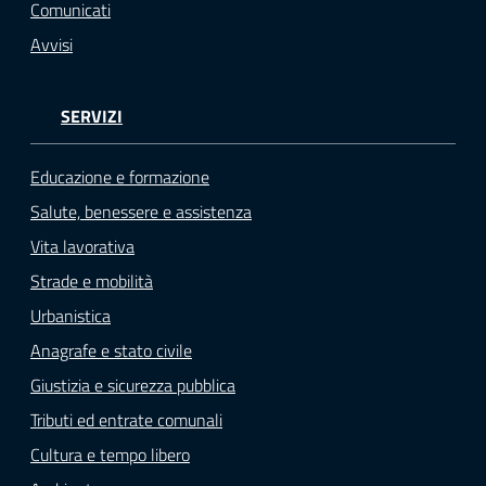
Comunicati
o
n
Avvisi
l
i
SERVIZI
n
e
A
Educazione e formazione
N
Salute, benessere e assistenza
P
Vita lavorativa
R
Strade e mobilità
Tutti
Urbanistica
gli
Anagrafe e stato civile
argomenti...
Giustizia e sicurezza pubblica
Tributi ed entrate comunali
Cultura e tempo libero
Seguici
su