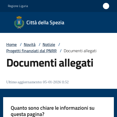
Vai al contenuto
Vai alla navigazione
Vai al footer
Regione Liguria
Città
Città della Spezia
della
Spezia
Home
/
Novità
/
Notizie
/
Medaglia
Progetti finanziati dal PNRR
/
Documenti allegati
d'oro al
Documenti allegati
Merito
Civile
Medaglia
Ultimo aggiornamento
:
05-01-2026 11:52
d'argento
al Valor
Militare
Quanto sono chiare le informazioni su
questa pagina?