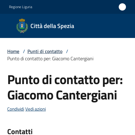
Vai al contenuto
Vai alla navigazione
Vai al footer
Regione Liguria
Città
Città della Spezia
della
Spezia
Home
/
Punti di contatto
/
Medaglia
Punto di contatto per: Giacomo Cantergiani
d'oro al
Punto di contatto per:
Merito
Salta al contenuto
Civile
Giacomo Cantergiani
Medaglia
d'argento
Condividi
Vedi azioni
al Valor
Militare
Contatti