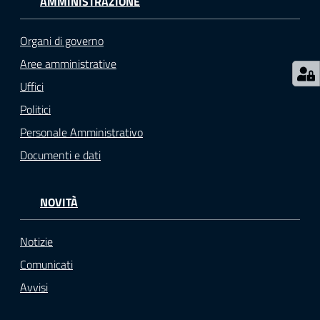
AMMINISTRAZIONE
o
n
Organi di governo
l
i
Aree amministrative
n
Uffici
e
Politici
A
N
Personale Amministrativo
P
Documenti e dati
R
NOVITÀ
Tutti
gli
argomenti...
Notizie
Comunicati
Avvisi
Seguici
su