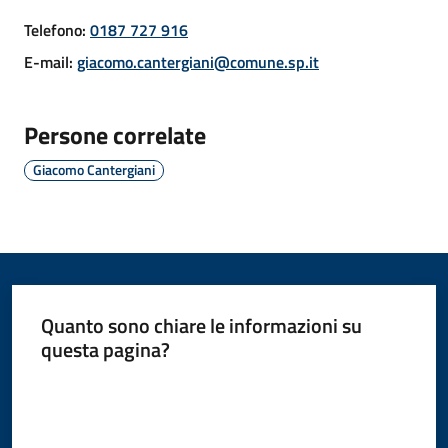
Telefono
:
0187 727 916
E-mail
:
giacomo.cantergiani@comune.sp.it
Amministrazione
Novità
Persone correlate
Giacomo Cantergiani
Servizi
Vivere
il
Comune
Quanto sono chiare le informazioni su
questa pagina?
Valuta da 1 a 5 stelle
C
e