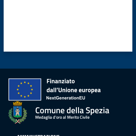
r
t
i
f
i
c
a
t
i
A
n
a
g
r
a
Comune della Spezia
f
Medaglia d'oro al Merito Civile
i
c
i