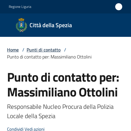
Vai al contenuto
Vai alla navigazione
Vai al footer
Regione Liguria
Città
Città della Spezia
della
Spezia
Home
/
Punti di contatto
/
Medaglia
Punto di contatto per: Massimiliano Ottolini
d'oro al
Punto di contatto per:
Merito
Salta al contenuto
Civile
Massimiliano Ottolini
Medaglia
d'argento
Responsabile Nucleo Procura della Polizia 
al Valor
Locale della Spezia
Militare
Condividi
Vedi azioni