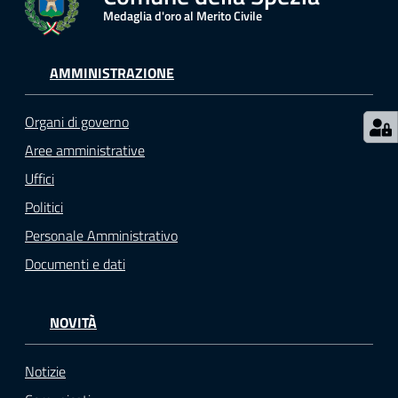
o
Medaglia d'oro al Merito Civile
n
l
AMMINISTRAZIONE
i
n
e
Organi di governo
A
Aree amministrative
N
Uffici
P
R
Politici
Personale Amministrativo
Tutti
Documenti e dati
gli
argomenti...
NOVITÀ
Notizie
Seguici
su