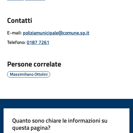
Contatti
Amministrazione
E-mail
:
poliziamunicipale@comune.sp.it
Novità
Telefono
:
0187 7261
Servizi
Persone correlate
Vivere
Massimiliano Ottolini
il
Comune
Quanto sono chiare le informazioni su
C
questa pagina?
e