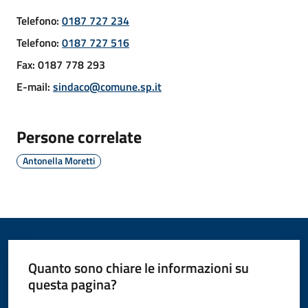
Telefono
:
0187 727 234
Telefono
:
0187 727 516
Amministrazione
Fax
:
0187 778 293
Novità
E-mail
:
sindaco@comune.sp.it
Servizi
Persone correlate
Vivere
Antonella Moretti
il
Comune
Quanto sono chiare le informazioni su
C
questa pagina?
e