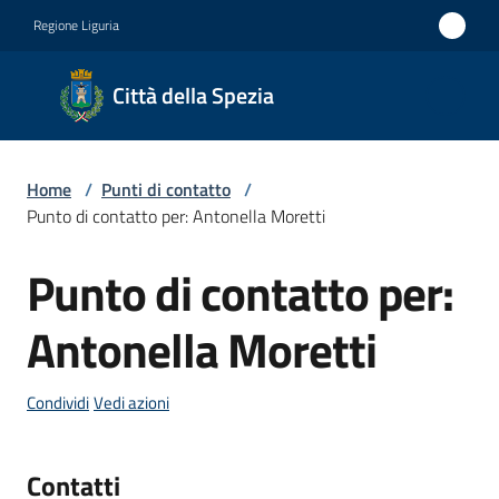
Vai al contenuto
Vai alla navigazione
Vai al footer
Regione Liguria
Città
Città della Spezia
della
Spezia
Home
/
Punti di contatto
/
Medaglia
Punto di contatto per: Antonella Moretti
d'oro al
Punto di contatto per:
Merito
Salta al contenuto
Civile
Antonella Moretti
Medaglia
d'argento
Condividi
Vedi azioni
al Valor
Militare
Contatti