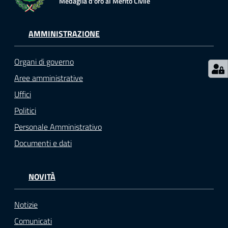
Medaglia d'oro al Merito Civile
o
n
l
AMMINISTRAZIONE
i
n
Organi di governo
e
Aree amministrative
A
N
Uffici
P
Politici
R
Personale Amministrativo
Documenti e dati
Tutti
gli
argomenti...
NOVITÀ
Notizie
Seguici
Comunicati
su