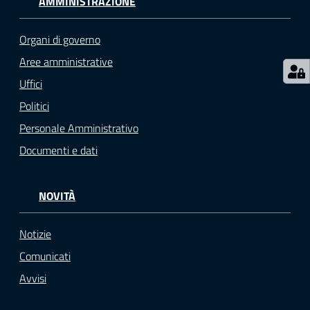
AMMINISTRAZIONE
o
n
Organi di governo
l
i
Aree amministrative
n
Uffici
e
Politici
A
N
Personale Amministrativo
P
Documenti e dati
R
NOVITÀ
Tutti
gli
argomenti...
Notizie
Comunicati
Avvisi
Seguici
su