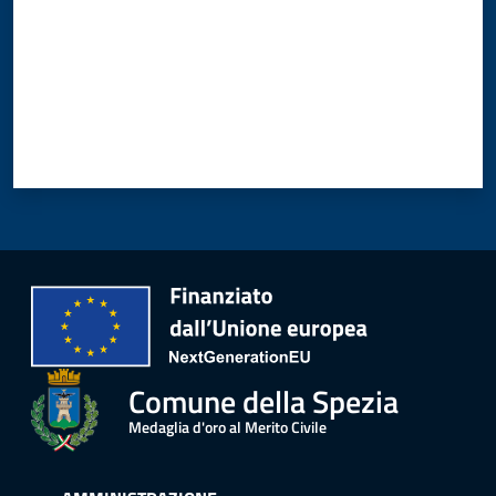
r
t
i
f
i
c
a
t
i
A
n
a
g
r
a
Comune della Spezia
f
Medaglia d'oro al Merito Civile
i
c
i