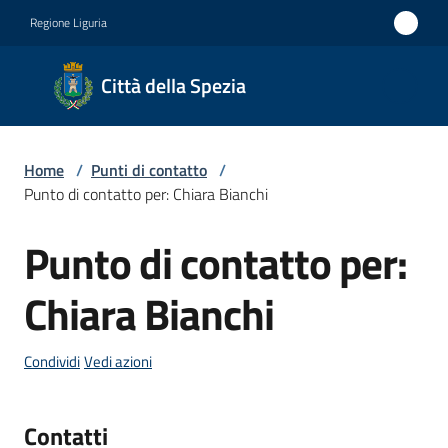
Vai al contenuto
Vai alla navigazione
Vai al footer
Regione Liguria
Città
Città della Spezia
della
Spezia
Home
/
Punti di contatto
/
Medaglia
Punto di contatto per: Chiara Bianchi
d'oro al
Punto di contatto per:
Merito
Salta al contenuto
Civile
Chiara Bianchi
Medaglia
d'argento
Condividi
Vedi azioni
al Valor
Militare
Contatti