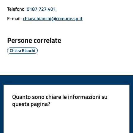
Telefono
:
0187 727 401
E-mail
:
chiara.bianchi@comune.sp.it
Amministrazione
Novità
Persone correlate
Chiara Bianchi
Servizi
Vivere
il
Comune
Quanto sono chiare le informazioni su
questa pagina?
Valuta da 1 a 5 stelle
C
e