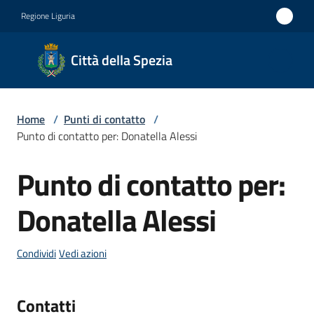
Vai al contenuto
Vai alla navigazione
Vai al footer
Regione Liguria
Città
Città della Spezia
della
Spezia
Home
/
Punti di contatto
/
Medaglia
Punto di contatto per: Donatella Alessi
d'oro al
Punto di contatto per:
Merito
Salta al contenuto
Civile
Donatella Alessi
Medaglia
d'argento
Condividi
Vedi azioni
al Valor
Militare
Contatti