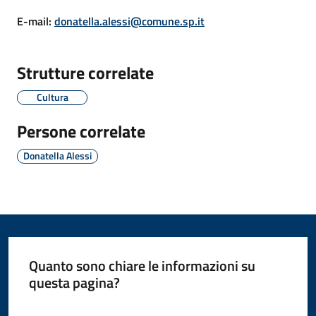
E-mail
:
donatella.alessi@comune.sp.it
Amministrazione
Strutture correlate
Novità
Cultura
Servizi
Persone correlate
Donatella Alessi
Vivere
il
Comune
Quanto sono chiare le informazioni su
questa pagina?
C
e
Valuta da 1 a 5 stelle