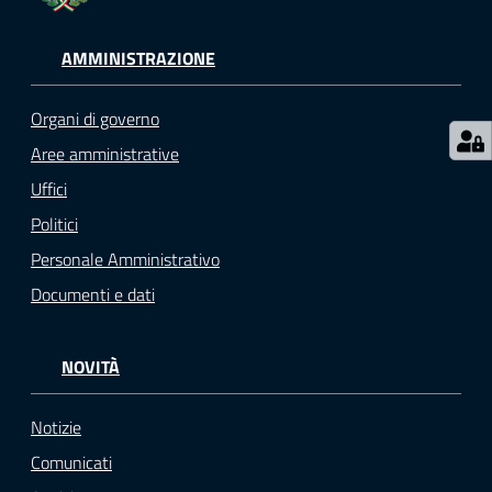
o
n
AMMINISTRAZIONE
l
i
n
Organi di governo
e
Aree amministrative
A
Uffici
N
P
Politici
R
Personale Amministrativo
Documenti e dati
Tutti
gli
NOVITÀ
argomenti...
Notizie
Comunicati
Seguici
su