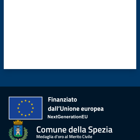
r
t
i
f
i
c
a
t
i
A
n
a
g
r
a
f
i
Comune della Spezia
c
i
Medaglia d'oro al Merito Civile