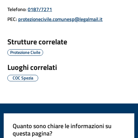
Telefono
:
0187/7271
PEC
:
protezionecivile.comunesp@legalmail.it
Amministrazione
Novità
Strutture correlate
Protezione Civile
Servizi
Luoghi correlati
Vivere
il
COC Spezia
Comune
C
Quanto sono chiare le informazioni su
e
questa pagina?