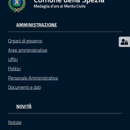
o
Medaglia d'oro al Merito Civile
n
l
i
AMMINISTRAZIONE
n
e
Organi di governo
A
Aree amministrative
N
P
Uffici
R
Politici
Personale Amministrativo
Tutti
Documenti e dati
gli
argomenti...
NOVITÀ
Notizie
Seguici
su