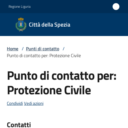
Vai al contenuto
Vai alla navigazione
Vai al footer
Regione Liguria
Città
Città della Spezia
della
Spezia
Home
/
Punti di contatto
/
Medaglia
Punto di contatto per: Protezione Civile
d'oro al
Punto di contatto per:
Merito
Salta al contenuto
Civile
Protezione Civile
Medaglia
d'argento
Condividi
Vedi azioni
al Valor
Militare
Contatti